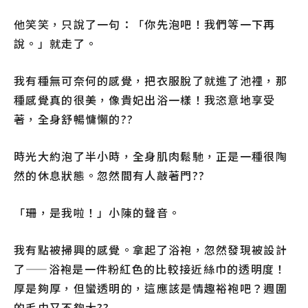
他笑笑，只說了一句：「你先泡吧！我們等一下再
說。」就走了。
我有種無可奈何的感覺，把衣服脫了就進了池裡，那
種感覺真的很美，像貴妃出浴一樣！我恣意地享受
著，全身舒暢慵懶的??
時光大約泡了半小時，全身肌肉鬆馳，正是一種很陶
然的休息狀態。忽然間有人敲著門??
「珊，是我啦！」小陳的聲音。
我有點被掃興的感覺。拿起了浴袍，忽然發現被設計
了——浴袍是一件粉紅色的比較接近絲巾的透明度！
厚是夠厚，但蠻透明的，這應該是情趣裕袍吧？週圍
的毛巾又不夠大??