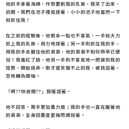
他的手拿著海綿，作勢要刷我的乳房，我笑了出來，
逃開。我們在池子裡追逐著，小小的池子他當然一下
就抓住我！
在之前的經驗後，他根本一點也不客氣，一手就大力
抓上我的乳房，用力地揉著；另一手則抓住我的手，
用我的手去握住他的弟弟，他的弟弟不知何時早已硬
挺！我羞紅了臉，他另一手則不客氣地一把摸到我的
陰唇，開始挑弄。剛才還笑聲不止的我，被挑逗著，
忽地轉為嬌喘。
「啊??快放開??」我囈語著。
他不回答，兩手更加重力道；我的手也一直在握著他
的弟弟，全身因重度愛撫而嬌扭著。