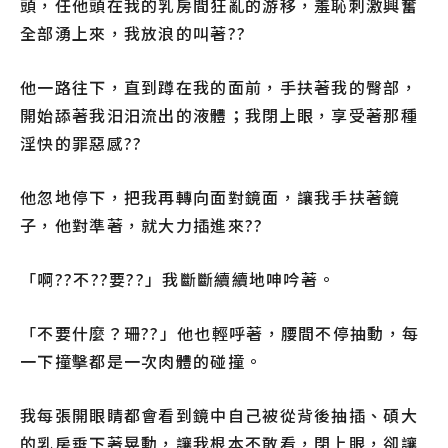
頭，任他頭在我的乳房間狂亂的游移，羞恥刺激興奮
全部湧上來，我放浪的叫著??
他一路往下，直到蹲在我的面前，手扶著我的臀部，
開始舔著我汨汨流出的液體；我閉上眼，享受著那種
淫快的罪惡感??
他忽地停下，把我再轉向面對鏡面，讓我手扶著鏡
子，他對準著，就大力插進來??
「啊??不??要??」我斷斷續續地呻吟著。
「不要什麼？珊??」他也輕呼著，腰間不停抽動，每
一下撞擊都是一次肉體的碰撞。
我每張開眼睛都會看到鏡中自己被從背後抽插、碩大
的乳房垂下著晃動，讓我根本不敢看，閉上眼，卻讓