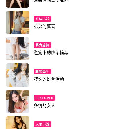
迷姦清純數學老師
亂倫小說
弟弟的驚喜
暴力虐待
遊覽車的綁架輪姦
教師學生
特殊的班會活動
FEATURED
多情的女人
人妻小說