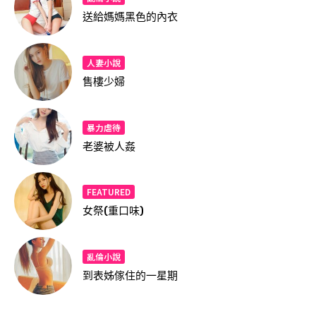
送給媽媽黑色的內衣
人妻小說
售樓少婦
暴力虐待
老婆被人姦
FEATURED
女祭(重口味)
亂倫小說
到表姊傢住的一星期