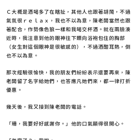
Ｃ大概是酒喝多了在瞎扯，其他人也跟著胡鬧，不過
氣氛很ｒｅｌａｘ，我也不以為意，陳老闆當然也跟
著配合，作勢像色狼一樣和我喝交杯酒。就在兩臉湊
近時，我注意到他的眼神往下瞟向浴袍包住的胸部
（女生對這個眼神是很敏感的），不過酒酣耳熱，倒
也不以為意。
那次經驗很愉快，我的朋友們紛紛表示還要再來，陳
老闆留了名字給她們，也答應凡她們來，都一律打折
優惠。
幾天後，我又接到陳老闆的電話。
「珊，我要好好感謝你。」他的口氣顯得很開心。