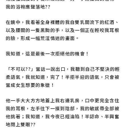
我的浴袍應聲落地??
在鏡中，我看著全身裸體的我自雙乳間流下的紅酒、
以及腰間的一隻黑黝的手，以及一個正在輕咬我耳根
的臉，形成一幅荒淫情迷的畫面。
我知道，這是最後一次拒絕他的機會！
「不可以??」當話一說出口，我聽到自己不堅決的輕
柔語氣，我就知道，完了！半拒半迎的語氣，只會被
當成女生想要的象徵！
他一手大大方方地蓋上我右邊乳房，口中更完全含住
我的耳根，左手往下一摸到陰部，我的敏感帶全部被
他挑著；我知道，我今夜已經淪陷！半認命、半興奮
地閉上雙眼??