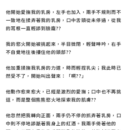
他開始愛撫我的乳房，左手也加入，兩手不規則而不
一致地在揉弄著我的乳房，口中舌頭從未停過，從我
的耳根一直輕舔到臉龐??
我的慾火開始被挑起來，半目微閉，輕聲呻吟，右手
不自覺地往後摟住他的頭部??
他加重揉撫我乳房的力道，時而輕捏乳尖；我此時已
然受不了，開始叫出聲來：「啊??」
他動作愈來愈大，已經是激烈的愛撫；口中也不再挑
逗，而是整個熊熊慾火地探索我的肌膚??
他忽然把我轉向正面，兩手仍不停的抓弄著乳房，口
中則不停地舔舐著我身上的紅酒。我兩手倚著他的