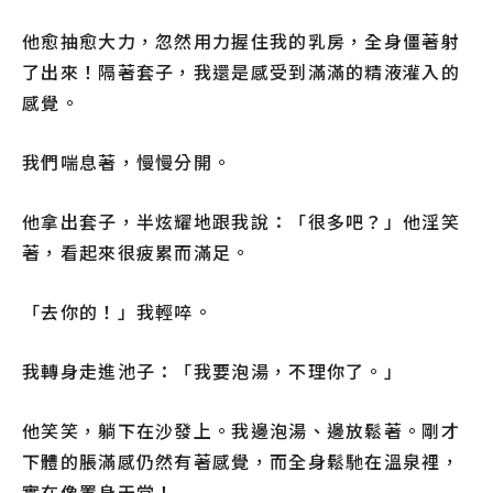
他愈抽愈大力，忽然用力握住我的乳房，全身僵著射
了出來！隔著套子，我還是感受到滿滿的精液灌入的
感覺。
我們喘息著，慢慢分開。
他拿出套子，半炫耀地跟我說：「很多吧？」他淫笑
著，看起來很疲累而滿足。
「去你的！」我輕啐。
我轉身走進池子：「我要泡湯，不理你了。」
他笑笑，躺下在沙發上。我邊泡湯、邊放鬆著。剛才
下體的脹滿感仍然有著感覺，而全身鬆馳在溫泉裡，
實在像置身天堂！