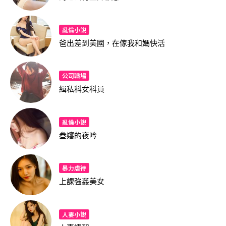
亂倫小說
爸出差到美國，在傢我和媽快活
公司職場
緝私科女科員
亂倫小說
叁嬸的夜吟
暴力虐待
上課強姦美女
人妻小說