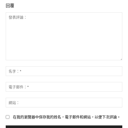
回覆
發
表
名
評
字
論：
*
電
子
郵
網
件
站
*
在我的瀏覽器中保存我的姓名，電子郵件和網站，以便下次評論。