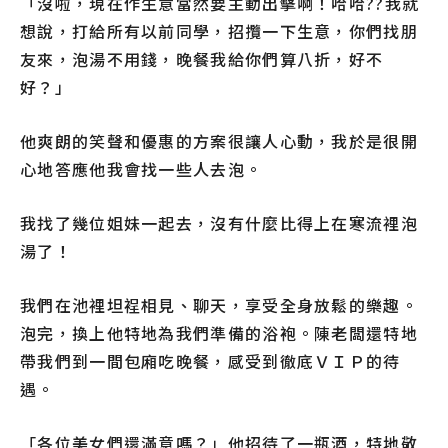
「沒啦，現在作生意當然要主動出擊啊！哈哈??我就
想說，打給所有以前同學，招攬一下生意，你們找朋
友來，泡湯不用錢，晚餐我給你們算八折，好不
好？」
他爽朗的笑聲和優惠的方案很讓人心動，我於是很開
心地答應他我會找一些人去泡。
我找了幾位姐妹一起去，沒有什麼比得上在寒流裡泡
湯了！
我們在池裡坦裎相見、聊天，享受全身放鬆的樂趣。
泡完，換上他特地為我們準備的浴袍。陳老闆還特地
帶我們到一間包廂吃晚餐，感受到徹底ＶＩＰ的待
遇。
「各位美女們還滿意嗎？」他招待了一瓶酒，特地敬