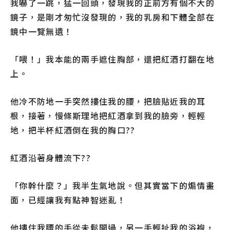
我嚇了一跳，猛一回頭，發現我的正前方有個不大的
鏡子，是剛才匆忙沒發現的，我的乳房和下體全部在
鏡中一覽無遺！
「喂！」我本能的兩手遮住胸部，還把紅酒打翻在地
上。
他冷不防地一手突然摟住我的腰，把臉貼近我的耳
根，接著，慢條斯理地把紅酒拿到我的臉旁，輕輕
地，把半杯紅酒倒在我的胸口??
紅酒沿著身體流下??
「你幹什麼？」我半生氣地說。但其實當下的煽情畫
面，已經讓我有點神智迷亂！
他摟住我腰的手從未鬆開過，另一手輕扯我的浴袍，