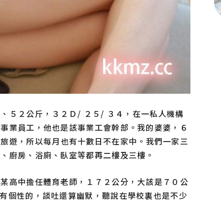
５２公斤，３２Ｄ/ ２５/ ３４，在一私人機構
營事業員工，他也是該事業工會幹部。我的婆婆，６
人旅遊，所以
每月也有十數日不在家中。我們一家三
廳、廚房、浴廁、臥室等都再二樓及三樓。
在某高中擔任體育老師，１７２公分，大該是７０公
蠻有個性的，談吐還算幽默，聽說在學校裏也是不少