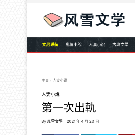
文尼導航
亂倫小說
人妻小說
古典文學
主頁
人妻小說
人妻小說
第一次出軌
By
風雪文學
2021 年 4 月 28 日