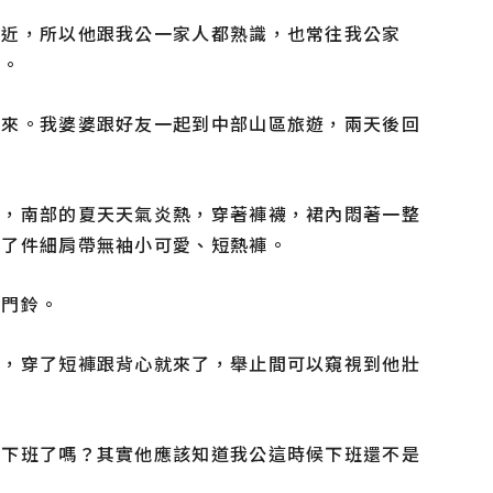
附近，所以他跟我公一家人都熟識，也常往我公家
人。
回來。我婆婆跟好友一起到中部山區旅遊，兩天後回
好，南部的夏天天氣炎熱，穿著褲襪，裙內悶著一整
換了件細肩帶無袖小可愛、短熱褲。
按門鈴。
來，穿了短褲跟背心就來了，舉止間可以窺視到他壯
公下班了嗎？其實他應該知道我公這時候下班還不是