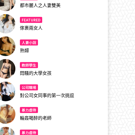
都市麗人之人妻雙美
FEATURED
傢裹兩女人
人妻小說
熟婦
教師學生
悶騷的大學女孩
公司職場
對公司女同事的第一次挑逗
暴力虐待
輪姦喝醉的老師
暴力虐待