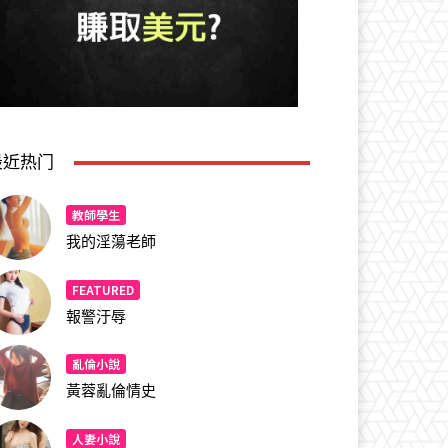
最近热门
教師學生
我的淫蕩老師
FEATURED
報警汙辱
亂倫小說
黃蓉亂倫情史
人妻小說