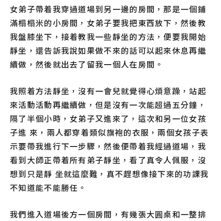
女弟子帶着我穿過道場到另一邊的房間，那是一個鋪
滿榻榻米的小房間，女弟子要我把東西放下，然後教
我盤膝坐下，接着教我一些靜坐的方法，便要我開始
靜坐，還告訴我說如果做不來的話可以起來休息再繼
續做，然後就出去了留我一個人在房間。
我照着方法靜坐，沒有一會兒就覺得心煩意躁，站起
來活動活動再繼續做，但是沒有一次能超過五分鐘，
隔了半個小時，女弟子又進來了，這次和另一位女孩
子進 來，兩人都穿着類似旗袍的衣服，兩個女孩子表
示要帶我進行下一步驟，然後便帶着我經過道場，我
看到大師正帶着所有弟子靜坐，看了真令人佩服，沒
想到只是靜 坐就這麼難，真不趕想像接下來的功課我
不知道能不能勝任。
我們進入道場後方一個房間，有幾張大圓桌和一整排