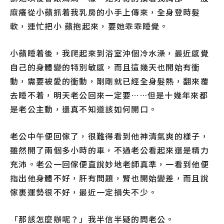
麻癢從小蘋抓着我乳房的小手上傳來，全身登時髮
軟，連忙把小 蘋抱起來，要她乖乖睡覺。
小蘋睡着後，我爬起來到浴室沖個冷水澡，最近感覺
自己的身體變的特別敏感，而且這幾天也開始有衝
動，需要被愛的衝動，剛剛就已經全身髮熱，翻來覆
去睡不着，明天老公回來一定要……但是十幾年來都
是老公主動，還真不知道該如何開口。
老公中午便回傢了，很難得看到他神清氣爽的樣子，
雖然開了兩個多小時的車，不過老公看起來還是精力
充沛。老公一回傢便直說妙地老師真準，一看到他便
指出他身體不好，肝有問題，腎也開始變差，而且說
傢裹運勢很不好，最近一定損失不少。
「那該怎麼辦呢？」我半信半疑的問老公。