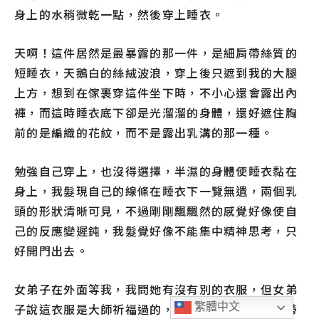
身上的水稍微乾一點，然後穿上睡衣。
天啊！這件居然是最暴露的那一件，是細肩帶絲質的
短睡衣，天鵝白的絲絨波浪，穿上後只遮到我的大腿
上方，想到在傢裹穿這件坐下時，不小心還會露出內
褲，而這時睡衣底下卻是光溜溜的身體，還好遮住胸
前的是編織的花紋，而不是露出乳溝的那一種。
勉強自己穿上，也沒得選擇，半濕的身體使睡衣黏在
身上，我髮現自己的線條在睡衣下一覽無遺，兩個乳
頭的形狀清晰可見，不過剛剛飄飄然的感覺好像使自
己的反應變遲鈍，我髮覺好像不能集中精神思考，只
好開門出去。
女弟子在外面等我，我問她有沒有別的衣服，但女弟
子說這衣服是大師祈福過的，一定要穿上。女弟子帶
繁體中文