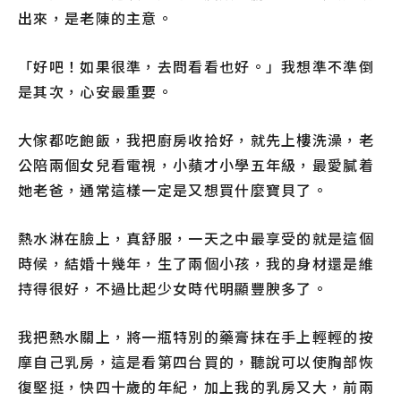
出來，是老陳的主意。
「好吧！如果很準，去問看看也好。」我想準不準倒
是其次，心安最重要。
大傢都吃飽飯，我把廚房收拾好，就先上樓洗澡，老
公陪兩個女兒看電視，小蘋才小學五年級，最愛膩着
她老爸，通常這樣一定是又想買什麼寶貝了。
熱水淋在臉上，真舒服，一天之中最享受的就是這個
時候，結婚十幾年，生了兩個小孩，我的身材還是維
持得很好，不過比起少女時代明顯豐腴多了。
我把熱水關上，將一瓶特別的藥膏抹在手上輕輕的按
摩自己乳房，這是看第四台買的，聽說可以使胸部恢
復堅挺，快四十歲的年紀，加上我的乳房又大，前兩