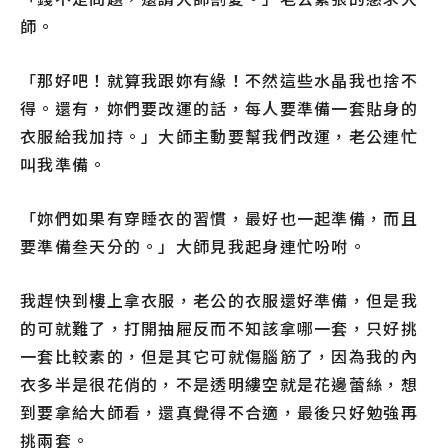
師。
「那好吧！就算我跟妳有緣！不然這些水晶我也捨不
得。還有，妳們要改運的話，每人要準備一套貼身的
衣服給我加持。」大師主動要幫我們改運，老公連忙
叫我準備。
「妳們如果有穿睡衣的習慣，最好也一起準備，而且
要準備叁天分的。」大師見我起身連忙吩咐。
我趕快到樓上拿衣服，老公的衣服還好準備，但是我
的可就難了，打開抽屜反而不知該拿哪一套，只好挑
一套比較素的，但是其它可就傷腦筋了，因為我的內
衣多半是很花俏的，不是透明縷空就是花邊蕾絲，想
到要拿給大師看，還真覺得不合適，最後只好勉強再
挑兩套。