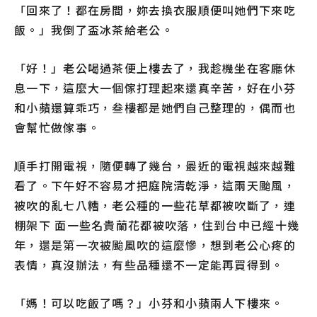
「回來了！都在房間，妳去換衣服順便叫她們下來吃
飯。」我倒了盃冰茶給老公。
「好！」老公喝過茶便上樓去了，我趁機坐在客廳休
息一下，這麼大一個傢打理起來還真辛苦，好在小芬
和小蘋還算乖巧，叁樓都是她們自己整理的，偶而也
會幫忙做傢事。
順手打開電視，隨便轉了幾台，最近的電視越來越難
看了。下午好不容易才把庭院清乾淨，這兩天颱風，
被吹的亂七八糟，老公種的一些花草都被吹斷了，連
棚架下 面一些名貴蘭花都被吹落，住到台中已經十幾
年，還是第一次被颱風吹的這麼慘，想到老公心疼的
表情，真沒辦法，有些品種還不一定能再買得到。
「媽！可以吃飯了嗎？」小芬和小蘋兩人下樓來。