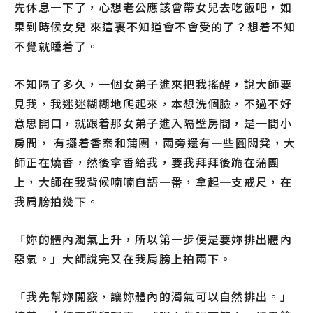
先休息一下了，心想老公應該會帶女兒去吃飯吧，如
果到時候女兒 來這裹不知道會不會受的了？想着不知
不覺就睡着了。
不知隔了多久，一個女弟子進來把我搖醒，說大師要
見我，我迷迷糊糊地爬起來，本想洗個臉，不過不好
意思開口，就跟着那女弟子進入隔壁房間，是一間小
房間， 有擺着香案和蒲團，兩旁還有一些圓闆凳，大
師正在燒香，然後拿香給我，要我拜拜後跪在蒲團
上，大師在我背候喃喃自語一番，拿起一支戒尺，在
我肩膀拍幾下。
「妳的體內濁氣上升，所以第一步便是要妳排出體內
惡氣。」大師說完又在我肩膀上拍兩下。
「我先幫妳開竅，讓妳體內的濁氣可以自然排出。」