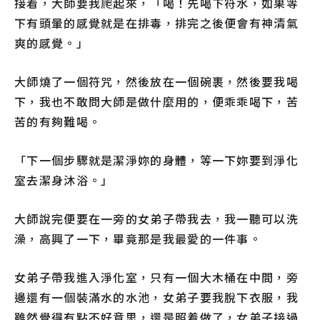
接着，大師要我爬起來，「喝！先喝下符水，如果等
下有頭暈的感覺就是在排毒，排完之後便會有神清氣
爽的感覺。」
大師燒了一個符咒，然後放在一個碗裹，然後要我喝
下，我也不敢問大師是做什麼用的，便乖乖喝下，苦
苦的有夠難喝。
「下一個步驟就是潔淨妳的身體，等一下妳要到淨化
室去潔身沐浴。」
大師說完便要在一旁的女弟子帶我去，我一聽可以洗
澡，高興了一下，畢竟那是我最愛的一件事。
女弟子帶我進入淨化室，只有一個大木桶在中間，旁
邊還有一個裝滿水的水池，女弟子要我脫下衣服，我
雖然覺得有點不好意思，還是照着做了，女弟子接過