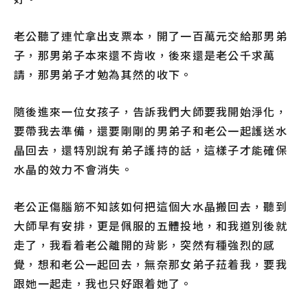
老公聽了連忙拿出支票本，開了一百萬元交給那男弟
子，那男弟子本來還不肯收，後來還是老公千求萬
請，那男弟子才勉為其然的收下。
隨後進來一位女孩子，告訴我們大師要我開始淨化，
要帶我去準備，還要剛剛的男弟子和老公一起護送水
晶回去，還特別說有弟子護持的話，這樣子才能確保
水晶的效力不會消失。
老公正傷腦筋不知該如何把這個大水晶搬回去，聽到
大師早有安排，更是佩服的五體投地，和我道別後就
走了，我看着老公離開的背影，突然有種強烈的感
覺，想和老公一起回去，無奈那女弟子菈着我，要我
跟她一起走，我也只好跟着她了。