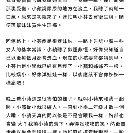
我身邊偷偷告訴我說她流血了，我嚇一跳，連忙問她
那裹受傷，小蘋說尿尿的地方在流血，我聽了就鬆一
口氣，原來是初經來了，連忙叫小芬去買衛生棉，順
便再幫妹妹買件生理褲。
回傢路上，小芬倒是很疼妹妹，一路上告訴小蘋一些
女人的基本常識，小蘋聽了似懂非懂，好像只知道自
己以後每個月都會流血，現在的小孩髮育都特別早，
小芬也是小學就已經有月經了，小蘋和姊姊不一樣，
比較嬌小，好像洋娃娃一樣，以後應該不會像姊姊一
樣高吧！
晚上看小蘋還是很害怕的樣子，就叫小蘋來和我一起
睡，小蘋從小就很纏人，一直到小學二年級才敢一個
人睡，小蘋天真的問以後是不是會跟我一樣，胸部也
會變 大？我捎小蘋的脅下，弄得她吃吃的笑，然後告
訴她以後會跟媽媽一樣。她好奇的摸着我胸部，一股