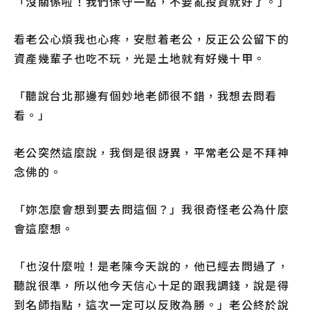
「沒關係啦！我們保守一點，不要亂投資就好了。」
看老公心煩我也心疼，安慰着老公，反正公公留下的
資產幾輩子也吃不玩，光是土地就有好幾十甲。
「聽說台北那邊有個妙地老師很不錯，我想去問看
看。」
老公突然這麼說，我倒是很訝異，平常老公是不拜神
念佛的。
「妳怎麼會想到要去問這個？」我很奇怪老公為什麼
會這麼想。
「也沒什麼啦！是老陳今天說的，他已經去問過了，
聽說很準，所以他今天信心十足的跟我調錢，說是得
到名師指點，這次一定可以反敗為勝。」老公終於說