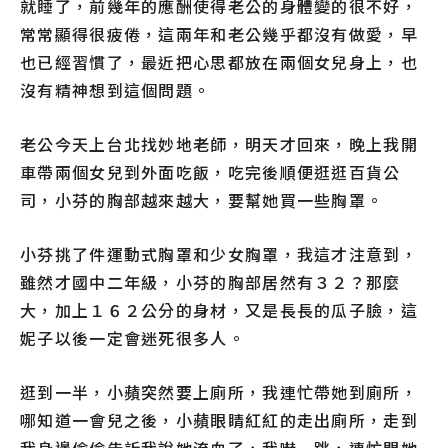
就睡了，前幾年的應酬使得老公的身體變的很不好，
常常顯得很疲倦，這兩年和老公幾乎都沒有做愛，早
也已經習慣了，最近把心思都放在兩個女兒身上，也
沒有精神想到這個問題。
老公今天上台北找妙地老師，明天才回來，晚上我開
車帶兩個女兒到外面吃飯，吃完後順便逛逛百貨公
司，小芬的胸部越來越大，要幫她買一些胸罩。
小芬挑了件運動式胸罩和少女胸罩，我這才注意到，
雖然才國中二年級，小芬的胸部居然有３２？那麼
大，加上１６２公分的身材，又是長長的瓜子臉，這
妮子以後一定會迷死很多人。
逛到一半，小蘋突然要上廁所，我連忙帶她到廁所，
哪知道一會兒之後，小蘋眼睛紅紅的走出廁所，走到