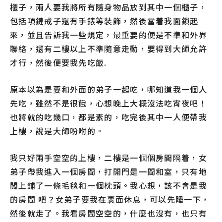
櫃子，兩人要我將所有隨身物品放到其中一個櫃子，
包括項鏈戒子還有手錶等裝飾，然後當着我面鎖起
來，並且告訴我一些規定，最重要的便是不準和外界
聯絡，還有二樓以上不準隨意走動，要得到大師允許
才行，然後便要我先吃飯.
原本以為是要和外面的弟子一起吃，哪知道我一個人
先吃，雖然不是很餓，心想晚上大概沒法吃宵夜吧！
也將就的吃幾口，都是素的，吃完後其中一人便帶我
上樓，說是大師吩咐的。
我只好兩手空空的上樓，二樓是一個個房間隔着，女
弟子帶我進入一個房間，打開門是一間和室，只有地
闆上鋪了一條毛毯和一個枕頭。我心想，該不會是我
的房間 吧？女弟子要我在裹面休息，可以先睡一下，
然後就走了。我看房間空空的，什麼也沒有，也只有