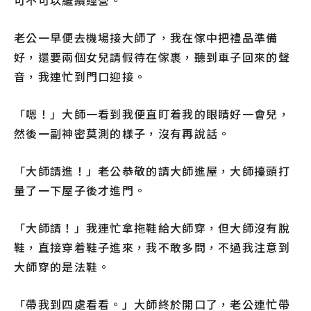
可不可以繼續經營。
老公一早便去機場接大師了，我在傢中把禮品準備
好，還要兩個女兒請假待在傢裹，聽到車子回來的聲
音，我連忙到門口迎接。
「嗯！」大師一看到我便直盯着我的眼睛好一會兒，
然後一副神密莫測的樣子，沒有再說話。
「大師請進！」老公恭敬的請大師進屋，大師擡頭打
量了一下屋子後才進門。
「大師請！」我連忙拿拖鞋給大師穿，但大師沒有脫
鞋，直接穿着鞋子進來，我不敢多問，不過我注意到
大師穿的是法鞋。
「帶我到四處看看。」大師終於開口了，老公連忙帶