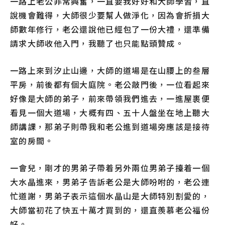
一路上老公非常興奮，一直要我好好和大師學習，直
說機會難得，大師很少要幫人做淨化，因為會折損大
師數年修行，老公還說他已經包了一份大禮，還準備
請求大師收他入門，我聽了也只能點頭贊成。
一路上來到汐止山邊，大師的道場是在山腰上的叁層
平房，前後都有個大庭院。老公敲門後，一位看起來
好像是大師的弟子，前來帶領我們進去，一進屋裹便
看見一個大道場，大概有四、五十人盤坐在地上聽大
師講課，那弟子則帶我和老公進到道場旁應該是接待
室的房間。
一會兒，剛才的男弟子帶着另外兩位男弟子擡着一個
大水晶進來，男弟子告訴老公是大師吩咐的，老公連
忙道謝，男弟子表示這個水晶山是大師特別割愛的，
大師當初花了快五十萬才買到的，還直羨慕老公福份
好。