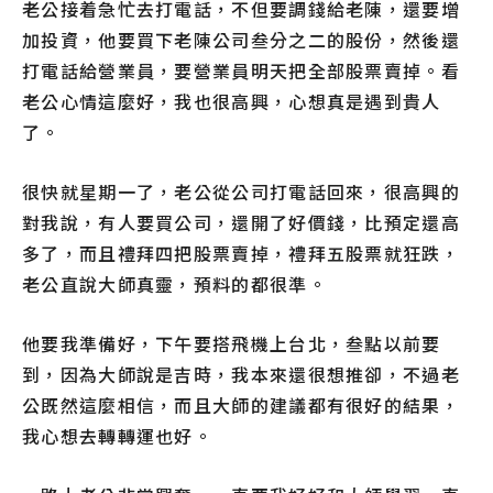
老公接着急忙去打電話，不但要調錢給老陳，還要增
加投資，他要買下老陳公司叁分之二的股份，然後還
打電話給營業員，要營業員明天把全部股票賣掉。看
老公心情這麼好，我也很高興，心想真是遇到貴人
了。
很快就星期一了，老公從公司打電話回來，很高興的
對我說，有人要買公司，還開了好價錢，比預定還高
多了，而且禮拜四把股票賣掉，禮拜五股票就狂跌，
老公直說大師真靈，預料的都很準。
他要我準備好，下午要搭飛機上台北，叁點以前要
到，因為大師說是吉時，我本來還很想推卻，不過老
公既然這麼相信，而且大師的建議都有很好的結果，
我心想去轉轉運也好。