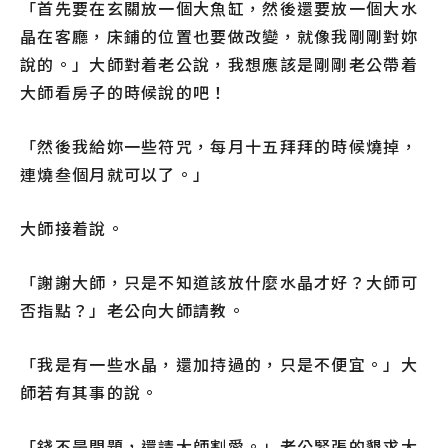
「首先要在玄關放一個大魚缸，然後還要放一個大水
晶在客廳，床鋪的位置也要做改變，就像我剛剛對妳
說的。」大師對着老公說，我想應該是剛剛老公帶着
大師看房子的時候說的吧！
「然後我給妳一些符咒，每月十五拜拜的時候燒掉，
連燒叁個月就可以了。」
大師接着說。
「謝謝大師，只是不知道該放什麼水晶才好？大師可
否指點？」老公向大師請教。
「我是有一些水晶，還加持過的，只是不便宜。」大
師若有其事的說。
「錢不是問題，還請大師割愛。」老公緊張的懇求大