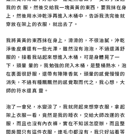
我的衣 服，然後交給我一塊黃黃的東西，要我抹在身
上，然後用水沖乾淨再進入木桶中，告訴我洗完後就
穿放在架上的衣服，就出去了。
我將黃黃的東西抹在身上，滑滑的，不很油膩，沖乾
淨後皮膚還有一些光澤，雖然沒有泡泡，不過還滿舒
服的，接着我站起來想進入木桶，可是身體晃了一
下，頭暈 暈的，我勉強的爬入木桶，是整桶熱水，泡
在裹面很舒服，還帶有陣陣香氣，頭暈的感覺慢慢的
消失，不過有種飄飄然的感覺取而代之，我心想，大
師的符水還真 靈。
泡了一會兒，水變涼了，我就爬起來想穿衣服，拿起
架上衣服一看，竟然是我的睡衣，交給大師改運的衣
服，而且也沒有內衣褲，實在不知該怎麼辦，而且整
間房間只有這件衣服，連毛巾都沒有，我只好站着等