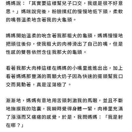
媽媽說：「其實要這樣幫兒子口交，我還是很不好意
思。」媽咪說完後，粉臉撲紅的慢慢地低下頭，柔軟
的嘴唇溫柔地含著我的大龜頭。
媽媽開始溫柔的吮含著我那粗大的龜頭，媽媽慢慢地
把頭往後仰，使我粗大的肉棒滑出了自己的嘴，但是
性感的雙唇依然含住我那大的龜頭。
看著我那大肉棒這樣在媽媽的小嘴里進進出出，加上
看著媽媽那豐滿的兩顆大奶子因為快速的擺頭幫我口
交而晃動著，真是淫蕩極了。
漸漸地，媽媽有意地用舌頭刺激我的馬眼，並且不斷
地撫摸我的陰囊，我瞬時覺得身體一緊，肉棒里充滿
了漲漲而又痛痛的感覺，於是，我問媽媽：「我是射
在哪？」