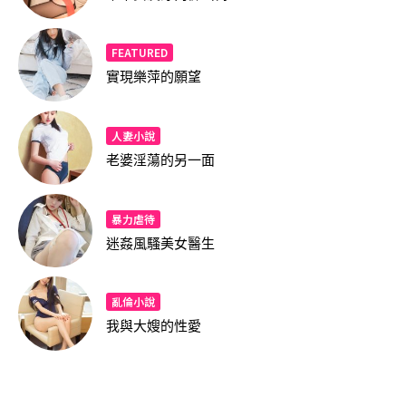
FEATURED
實現樂萍的願望
人妻小說
老婆淫蕩的另一面
暴力虐待
迷姦風騷美女醫生
亂倫小說
我與大嫂的性愛