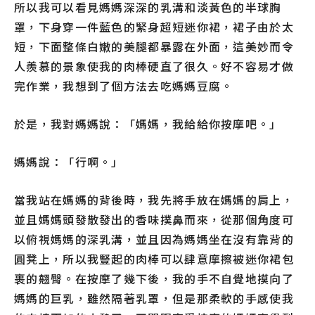
所以我可以看見媽媽深深的乳溝和淡黃色的半球胸
罩，下身穿一件藍色的緊身超短迷你裙，裙子由於太
短，下面整條白嫩的美腿都暴露在外面，這美妙而令
人羨慕的景象使我的肉棒硬直了很久。好不容易才做
完作業，我想到了個方法去吃媽媽豆腐。
於是，我對媽媽說：「媽媽，我給給你按摩吧。」
媽媽說：「行啊。」
當我站在媽媽的背後時，我先將手放在媽媽的肩上，
並且媽媽頭發散發出的香味撲鼻而來，從那個角度可
以俯視媽媽的深乳溝，並且因為媽媽坐在沒有靠背的
圓凳上，所以我豎起的肉棒可以肆意摩擦被迷你裙包
裹的翹臀。在按摩了幾下後，我的手不自覺地摸向了
媽媽的巨乳，雖然隔著乳罩，但是那柔軟的手感使我