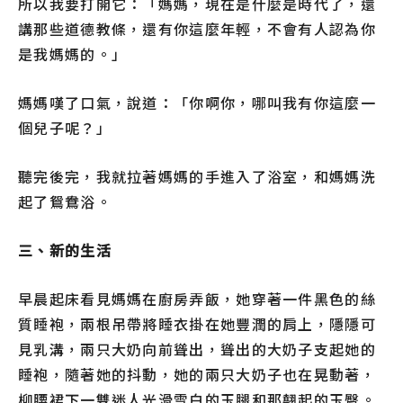
所以我要打開它：「媽媽，現在是什麼是時代了，還
講那些道德教條，還有你這麼年輕，不會有人認為你
是我媽媽的。」
媽媽嘆了口氣，說道：「你啊你，哪叫我有你這麼一
個兒子呢？」
聽完後完，我就拉著媽媽的手進入了浴室，和媽媽洗
起了鴛鴦浴。
三、新的生活
早晨起床看見媽媽在廚房弄飯，她穿著一件黑色的絲
質睡袍，兩根吊帶將睡衣掛在她豐潤的肩上，隱隱可
見乳溝，兩只大奶向前聳出，聳出的大奶子支起她的
睡袍，隨著她的抖動，她的兩只大奶子也在晃動著，
柳腰裙下一雙迷人光滑雪白的玉腿和那翹起的玉臀。