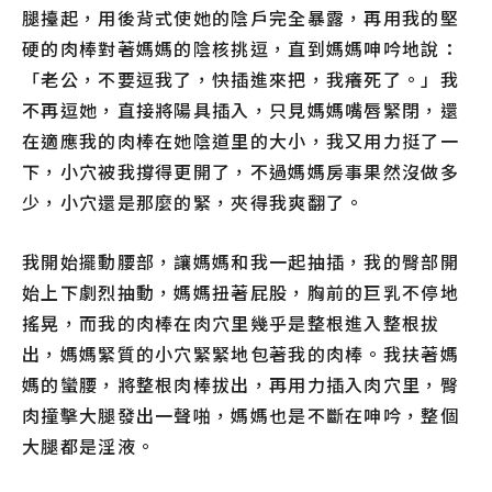
腿擡起，用後背式使她的陰戶完全暴露，再用我的堅
硬的肉棒對著媽媽的陰核挑逗，直到媽媽呻吟地說：
「老公，不要逗我了，快插進來把，我癢死了。」我
不再逗她，直接將陽具插入，只見媽媽嘴唇緊閉，還
在適應我的肉棒在她陰道里的大小，我又用力挺了一
下，小穴被我撐得更開了，不過媽媽房事果然沒做多
少，小穴還是那麼的緊，夾得我爽翻了。
我開始擺動腰部，讓媽媽和我一起抽插，我的臀部開
始上下劇烈抽動，媽媽扭著屁股，胸前的巨乳不停地
搖晃，而我的肉棒在肉穴里幾乎是整根進入整根拔
出，媽媽緊質的小穴緊緊地包著我的肉棒。我扶著媽
媽的蠻腰，將整根肉棒拔出，再用力插入肉穴里，臀
肉撞擊大腿發出一聲啪，媽媽也是不斷在呻吟，整個
大腿都是淫液。