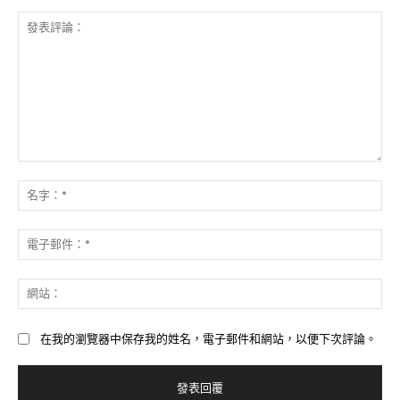
發
表
名
評
字
論：
*
電
子
郵
網
件
站
*
在我的瀏覽器中保存我的姓名，電子郵件和網站，以便下次評論。