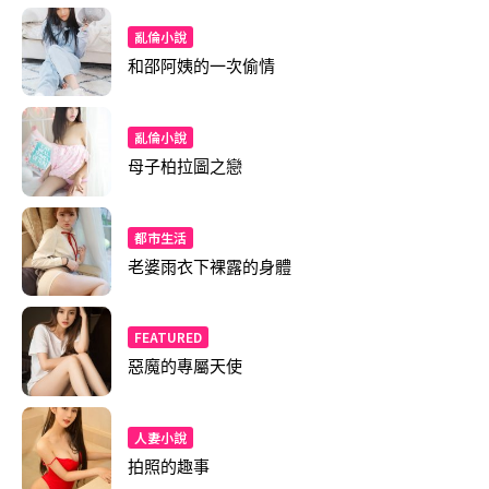
亂倫小說
和邵阿姨的一次偷情
亂倫小說
母子柏拉圖之戀
都市生活
老婆雨衣下裸露的身體
FEATURED
惡魔的專屬天使
人妻小說
拍照的趣事