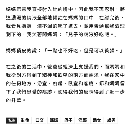
媽媽示意我直接射入她的嘴中，因此我不再忍耐，將
這濃濃的精液全部地傾註在媽媽的口中。在射完後，
我看見媽媽一滴不漏的吃了進去，並用舌頭幫我清理
剩下的，我笑著問媽媽：「兒子的精液好吃吧。」
媽媽俏皮的說：「一點也不好吃，但是可以養顏。」
在之後的生活中，爸爸從經濟上支援我們，而媽媽和
我從對方得到了精神和欲望的兩方面需求，我在家中
的任何地方，浴室、廚房、臥室和客廳，都和媽媽留
下了我們恩愛的痕跡，使得我們的感情得到了近一步
的升華。
亂倫
口交
媽媽
母子
淫蕩
熟女
處男
标签