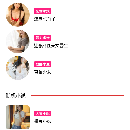
亂倫小說
媽媽也有了
暴力虐待
迷@風騷美女醫生
教師學生
芭蕾少女
随机小说
人妻小說
櫃台小姊