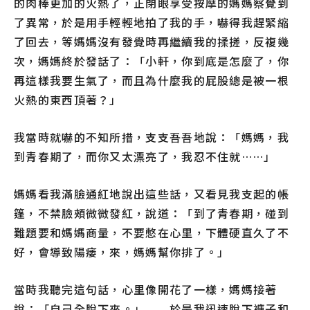
的肉棒更加的火熱了，正閉眼享受按摩的媽媽察覺到
了異常，於是用手輕輕地拍了我的手，嚇得我趕緊縮
了回去，等媽媽沒有發覺時再繼續我的揉搓，反複幾
次，媽媽終於發話了：「小軒，你到底是怎麼了，你
再這樣我要生氣了，而且為什麼我的屁股總是被一根
火熱的東西頂著？」
我當時就嚇的不知所措，支支吾吾地說：「媽媽，我
到青春期了，而你又太漂亮了，我忍不住就……」
媽媽看我滿臉通紅地說出這些話，又看見我支起的帳
篷，不禁臉頰微微發紅，說道：「到了青春期，碰到
難題要和媽媽商量，不要憋在心里，下體硬直久了不
好，會導致陽痿，來，媽媽幫你排了。」
當時我聽完這句話，心里像開花了一樣，媽媽接著
說：「自己全脫下來。」 於是我迅速脫下褲子和