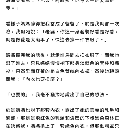
媽媽笑著說：「老公，討厭拉，你今天一定要滿足
我。」
看樣子媽媽醉得把我當成了爸爸了，於是我就冒一次
險，我對她說：「老婆，你這一身套裝好看是好看，
就是做愛是太礙事了，快進去換一件衣服了。」
媽媽聽完我的話後，就走進房間去換衣服了，而我也
跟了進去，只見媽媽慢慢褪下那身淡藍色的套裝和襯
衫，果然里面穿著的是白色蕾絲內衣褲，然後她轉頭
問我：「內衣也要換麼？」
「也要的」，我毫不猶豫地說出了自己的想法。
於是媽媽也脫下那套內衣，露出了她的美麗的乳房和
臀部，那還是淡紅色的乳頭和濃密的下體黑色森林正
在誘惑我，媽媽換上了一套綠色內衣，但那個胸罩只