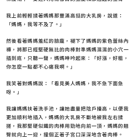
我上前輕輕揉著媽媽那豐滿高挺的大乳房，說道：
「媽媽，我等不及了。」
然後看著媽媽羞紅的臉龐，褪下了媽媽的紫色蕾絲內
褲，將那已經堅硬無比的肉棒對準媽媽濕濕的小穴一
插到底，只聽一聲，媽媽呻吟起來：「好漲，好粗，
你怎麼一點都不心痛我啊。」
我笑著對媽媽說：「看見美人媽媽，我不急下面急
呀。」
我讓媽媽扶著洗手池，讓她盡量把陰戶擡高，以便我
更加順利地插入，媽媽的大乳房不斷地被我左右揉
搓，我那堅硬似鐵的肉棒用勁地向前一頂，媽媽的翹
臀就向上一迎，撞個正著子宮口深深地含著肉棒。