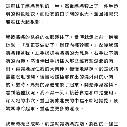
是遮住了媽媽豐乳的一半，然後媽媽套上了一件半透
明的粉色睡衣，而睡衣的口子開的很大，並且裙擺只
能遮住大腿根部。
我被媽媽的誘惑的衣服迷住了，當時就走上前，抱著
她說：「反正要做愛了，還穿內褲幹嘛。」然後我讓
媽媽摟著我，左手揉搓著媽媽的大乳房，右手扯下媽
媽的內褲，然後伸出手指插入那已經有些濕潤的肉
洞，再讓她握住我的大肉棒，慢慢地摩擦。於是我將
叢叢陰毛撥開，慢慢地搓揉那露出的濕淋淋的小肉
核，霎時，媽媽的身體繃緊了起來，開始渾身發抖。
看到這種狀況，我不禁一笑，接著食指和中指並用，
深入她的小穴，並且將伸進去的中指不斷地摳挖，使
媽媽呻吟起來，並產生更多的淫液。
我看時機已成熟，於是就讓媽媽靠墻，將她的一條玉