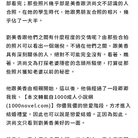
部看完；那些照片幾乎部是美香跟洪尚文不認識的人
合照。在她的學生時代，她跟男朋友合照的相片，幾
乎佔了一大半。
劉美香跟他們之間有什麼程度的交情呢？由那些合拍
的照片可以看出一個端倪。不過在他們之間，跟美香
具有深刻關係的人，絕對不可能完全沒有。看著、瞧
著，洪尚文為打探老婆隱密的念頭所驅使，打算從那
些照片獲知老婆以前的秘密。
他跟美香由相親開始，這以後，他倆經過了一段卿卿
我我、【本文轉載自1000成人小說網
(1000novel.com)】你儂我儂的戀愛階段，方才進入
結婚禮堂。因此也可以說是戀愛結婚。正因為如此，
洪尚文只看到劉美香美好的一面。