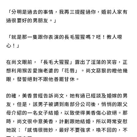
「分明是過去的事情，我再三提醒過你，婚前人家有
過很要好的男朋友。」
「就是那一隻跟你表演的長毛猩猩嗎？呸！教人噁
心！」
在尚文眼前，「長毛大猩猩」露出了淫蕩的笑容，正
想利用猴舌愛撫老婆的「花唇」。尚文惡狠的瞪他幾
眼，發誓絕對不跟他善罷甘休。
的確，美香曾經告訴尚文，她有過已經談及婚嫁的男
友，但是，該男子被調到南部分公司後，悄悄的跟父
母介紹的一名女子結婚，以致使得美香傷心欲絕。那
時，尚文很中意美香，計劃跟她結婚，所以時常安慰
她說：「感情很微妙，最好不要強求，喚不回的，不