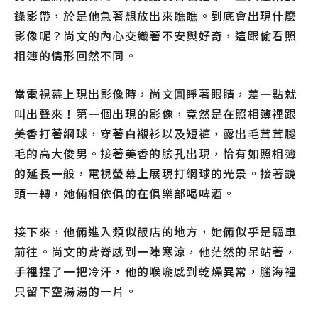
錄影帶，於是他急著想放出來瞧瞧。到底會出現什麼
影像呢？尚文的內心交織著不安與好奇，這跟偷看照
相簿的情形回然不同。
當電視幕上現出影像時，尚文圓睜著眼睛，差一點就
叫出聲來！第一個出現的影像，竟然是在照相簿裡跟
美香打著網球，穿著白襯衫以及短褲，露出毛茸茸腿
毛的高大俊男。接著美香的臉孔出現，恰有如照相簿
的延長一般，電視螢幕上展現打網球的光景。接著鏡
頭一轉，她倆相依俱的在俱樂部喝啤酒。
接下來，他倆進入類似飯店的地方，她倆似乎是驅車
前往。尚文的背脊感到一陣寒涼，他茫然的呆站著，
手裡捏了一把冷汗，他的喉嚨感到乾燥異常，腦海裡
只留下空湯湯的一片。