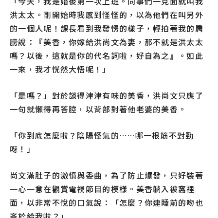
「今天，我是婚後第一次上班。同事們一見面就叫我
洪太太。剛開始時我感到怪怪的，以為他們在叫另外
的一個人呢！課長看到我發愣的樣子，輕拍著我的肩
膀說：『美香，你嫁給洪尚文為妻，那不就是洪太太
嗎？以後，這就是你的代名詞啦，好自為之』。如此
一來，我才恍然大悟呢！」
「是嗎？」對於談得津津有味的美香，洪尚文只應了
一句就懶得再答腔，以背部對著他老婆的美香。
「你到底怎麼啦？陰陽怪氣的……哪一根筋不對勁
呀！」
尚文滿肚子的激憤與委曲，為了防止爆發，只好裝著
一心一意在觀賞電視節目的模樣。美香躺入被窩裡
面，以非常不悅的口氣說：「怎麼？你連睡前的吻也
吝於給我啦？」