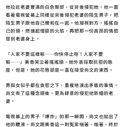
他拉近老婆豐滿的白色臀部，從背後侵犯她，他一面
看著電視螢幕上同樣從背後侵犯老婆的陌生男子，把
陌生男子跟他自己攪和在一起。他凝視對方，搖搖自
己的頭，燃燒起憎惡的火焰，再把那一份高昂的情慾
發到老婆身上。
「人家不要這樣嘛……你快停止呀！人家不要
嘛……」美香哭泣著搖搖頭，她外表採取抗拒的態
度，但是，她的花唇卻是一直在接受尚文的東西。
男與女似乎都在貪慾之下，重複地演出矛盾的事情。
尚文有了這種念頭後，更為肆意的侵犯他新婚的老
婆。
電視幕上的男子「爆炸」的那一瞬間，尚文也拋出了
他的體液。尚文跟美香這一對冤家喘著、喘著，終於