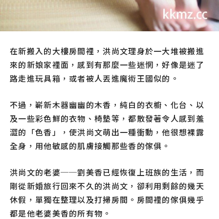
在新搬入的大樓房間裡，洪尚文理身於一大堆被搬進
來的新娘家裡面，感到有那麼一些迷惘，好像是迷了
路走進玩具箱，
或者被人丟進魔術王國似的。
不過，嶄新木器幽幽的木香，純白的衣櫥、化台、以
及一些彩色鮮的衣物、椅墊等，都散發著令人感到羞
澀的「色香」，使洪尚文萌出一種衝動，他很想裸露
全身，用他敏感的肌膚接觸那些香的傢俱。
洪尚文的老婆──劉美香已經恢復上班族的生活，而
剛從新婚旅行回來不久的洪尚文，卻利用剩餘的幾天
休假，單獨在整理以及打掃房間。房間裡的傢俱幾乎
都是他老婆美香的所有物。