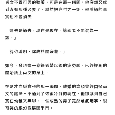
尚文不置可否的聽著，可是在那一瞬間，他突然又感
到沒有那種必要了，縱然把它付之一炬，他看過的事
實也不會消失
「過去是過去，現在是現在。這兩者不能混為一
談。」
「算你聰明，你終於開竅啦。」
如今，發現這一卷錄影帶以後的疲勞感，已經逐漸的
開始爬上尚文的身上。
在剛才血脈賁張的那一瞬間，離婚的念頭曾經閃過尚
文的腦際。不過到了恢復冷靜的現在，他卻感到自己
實在幼稚又無聊。一個成熟的男子竟然意氣用事，很
可笑的跟幻像展開爭鬥。