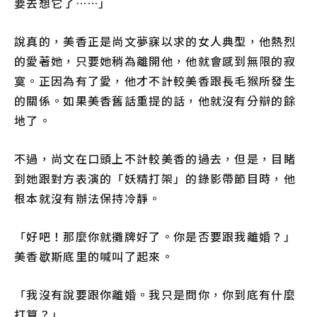
要去想它了……」
說真的，美香正是尚文夢寐以求的女人典型，他熱烈
的愛著她，只要她稍為離開他，他就會感到無限的寂
寞。正因為有了愛，他才不計較美香跟長毛猴所發生
的關係。如果美香舊話重提的話，他就沒有分辯的餘
地了。
不過，尚文在口頭上不計較美香的過去，但是，目睹
到她跟對方表演的「妖精打架」的錄影帶節目時，他
根本就沒有辦法保持冷靜。
「好吧！那麼你就攤牌好了。你是否要跟我離婚？」
美香歇斯底里的喊叫了起來。
「我沒有說要跟你離婚。我只是問你，你到底有什麼
打算？」