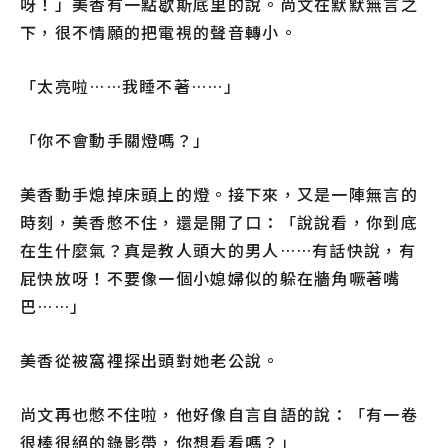
呀！」美香有一點歇斯底里的說。尚文在默默無言之
下，很不情願的把電視的聲音轉小。
「太亮啦……我睡不著……」
「你不會動手關燈嗎？」
美香動手熄掉床頭上的燈。接下來，又是一陣無言的
時刻，美香憋不住，還是開了口：「說說看，你到底
在生什麼氣？真是教人頭大的男人……有話快說，有
屁快放呀！不要像一個小媳婦似的躲在牆角噘著嘴
巴……」
美香從被窩裡探出頭對她老公說。
尚文再也憋不住啦，他好像自言自語的說：「有一卷
很棒很絕的錄影帶，你想看看嗎？」