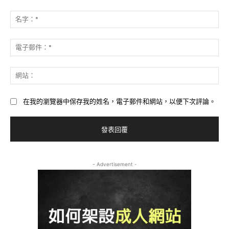
發
表
名
評
字
論：
*
電
子
郵
網
件
站
*
在我的瀏覽器中保存我的姓名，電子郵件和網站，以便下次評論。
- Advertisement -