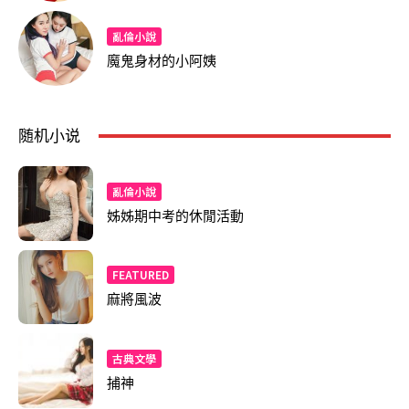
亂倫小說
魔鬼身材的小阿姨
随机小说
亂倫小說
姊姊期中考的休閒活動
FEATURED
麻將風波
古典文學
捕神