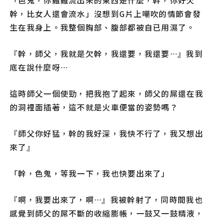
「色鬼，你雞雞流出來的東西是什麼，幹，你好欠
幹，比女人還會流水」沒想到G片上嘲吹的情節會發
生在我身上。我整個胸部、腹部都被自已用濕了。
『幹，師父，我就是欠幹，我還要，我還要…』我到
底在說什麼呀…
這時師父一個使勁，把我抱了起來，師父的屌還在我
的洞裡面插著，這不就是火車便當的姿勢嗎？
『師父你好猛，幹的我好深，我快不行了，我又想出
來了』
「幹，色鬼，等我一下，我也快要出來了」
『啊，我要出來了，啊…』我被幹射了，同時間我也
感覺到師父的屌不斷的收縮膨帳，一鼓又一鼓精液，