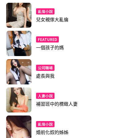
亂倫小說
兒女親傢大亂倫
FEATURED
一個孩子的媽
公司職場
處長與我
人妻小說
補習班中的標緻人妻
亂倫小說
婚前化奴的姊姊