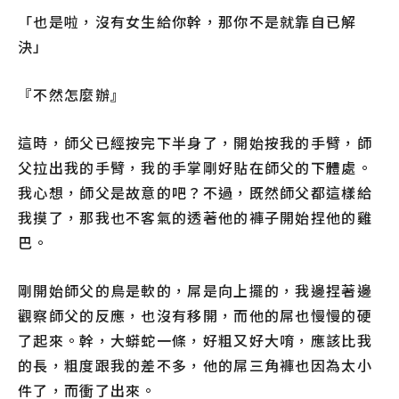
「也是啦，沒有女生給你幹，那你不是就靠自已解
決」
『不然怎麼辦』
這時，師父已經按完下半身了，開始按我的手臂，師
父拉出我的手臂，我的手掌剛好貼在師父的下體處。
我心想，師父是故意的吧？不過，既然師父都這樣給
我摸了，那我也不客氣的透著他的褲子開始捏他的雞
巴。
剛開始師父的鳥是軟的，屌是向上擺的，我邊捏著邊
觀察師父的反應，也沒有移開，而他的屌也慢慢的硬
了起來。幹，大蟒蛇一條，好粗又好大唷，應該比我
的長，粗度跟我的差不多，他的屌三角褲也因為太小
件了，而衝了出來。