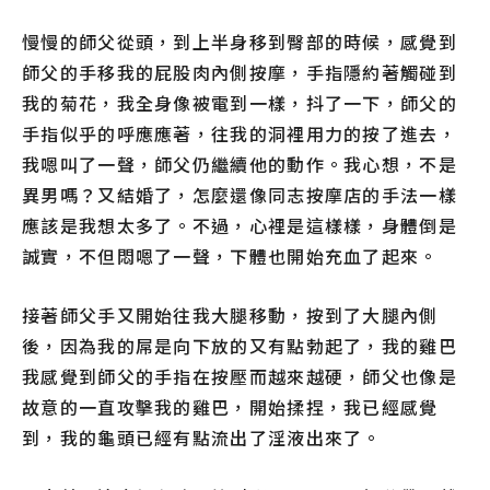
慢慢的師父從頭，到上半身移到臀部的時候，感覺到
師父的手移我的屁股肉內側按摩，手指隱約著觸碰到
我的菊花，我全身像被電到一樣，抖了一下，師父的
手指似乎的呼應應著，往我的洞裡用力的按了進去，
我嗯叫了一聲，師父仍繼續他的動作。我心想，不是
異男嗎？又結婚了，怎麼還像同志按摩店的手法一樣
應該是我想太多了。不過，心裡是這樣樣，身體倒是
誠實，不但悶嗯了一聲，下體也開始充血了起來。
接著師父手又開始往我大腿移動，按到了大腿內側
後，因為我的屌是向下放的又有點勃起了，我的雞巴
我感覺到師父的手指在按壓而越來越硬，師父也像是
故意的一直攻擊我的雞巴，開始揉捏，我已經感覺
到，我的龜頭已經有點流出了淫液出來了。