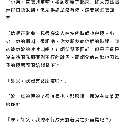
「小弟，這麼興奮唷，按到都硬了起來」師父帶點戲
弄得口語說到，但是手還是沒有停。這要我怎麼回
答…
「這很正常啦，我很多客人在按的時候也會硬。小
弟，你的懶叫，很粗吶，你女朋友給你插的時候，應
該被你幹的唉唉叫吧！」師父幫我圓話，但是手還是
沒有移開我那硬到不行的雞巴，而師父的言辭也因為
我的硬屌而開始越發下流。
『師父，我沒有女朋友啦～』
「幹，真的假的？很浪費也，那麼粗，還沒有查某要
給你幹」
『厚，師父，我總不行成天露著鳥在外面晃吧？』