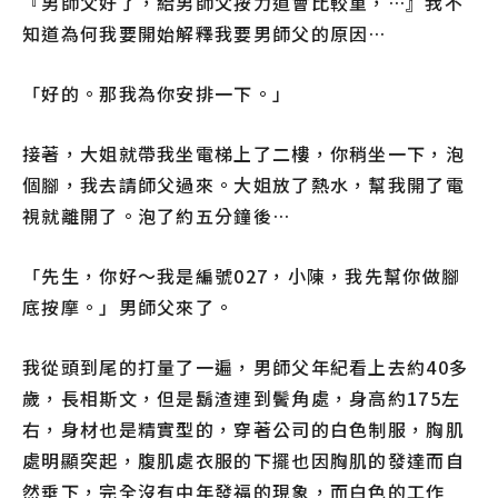
『男師父好了，給男師父按力道會比較重，…』我不
知道為何我要開始解釋我要男師父的原因…
「好的。那我為你安排一下。」
接著，大姐就帶我坐電梯上了二樓，你稍坐一下，泡
個腳，我去請師父過來。大姐放了熱水，幫我開了電
視就離開了。泡了約五分鐘後…
「先生，你好～我是編號027，小陳，我先幫你做腳
底按摩。」男師父來了。
我從頭到尾的打量了一遍，男師父年紀看上去約40多
歲，長相斯文，但是鬍渣連到鬢角處，身高約175左
右，身材也是精實型的，穿著公司的白色制服，胸肌
處明顯突起，腹肌處衣服的下擺也因胸肌的發達而自
然垂下，完全沒有中年發福的現象，而白色的工作