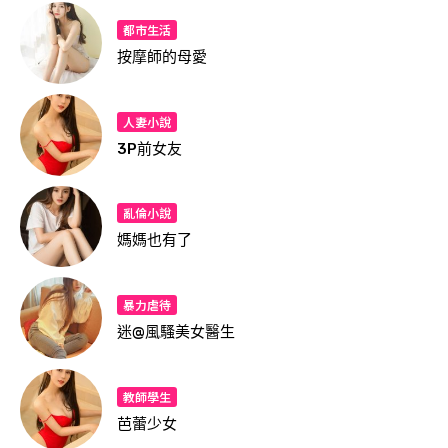
都市生活
按摩師的母愛
人妻小說
3P前女友
亂倫小說
媽媽也有了
暴力虐待
迷@風騷美女醫生
教師學生
芭蕾少女