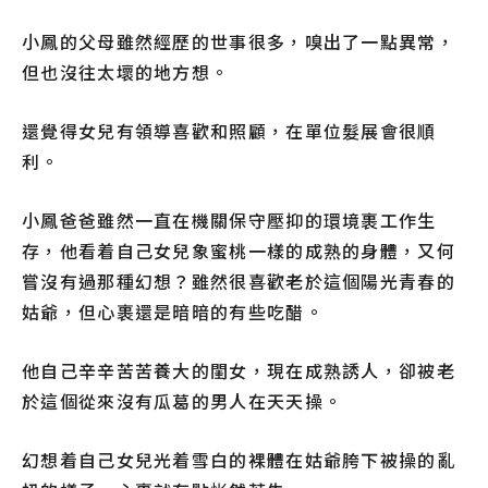
小鳳的父母雖然經歷的世事很多，嗅出了一點異常，
但也沒往太壞的地方想。
還覺得女兒有領導喜歡和照顧，在單位髮展會很順
利。
小鳳爸爸雖然一直在機關保守壓抑的環境裹工作生
存，他看着自己女兒象蜜桃一樣的成熟的身體，又何
嘗沒有過那種幻想？雖然很喜歡老於這個陽光青春的
姑爺，但心裹還是暗暗的有些吃醋。
他自己辛辛苦苦養大的閨女，現在成熟誘人，卻被老
於這個從來沒有瓜葛的男人在天天操。
幻想着自己女兒光着雪白的裸體在姑爺胯下被操的亂