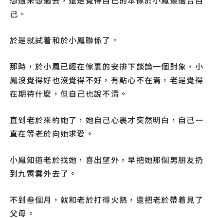
想過來想過去，還是覺得自己的本傢於小鳳最適合自
己。
於是就試着和於小鳳聯係了。
那時，於小鳳已經在傢裹的安排下談論一個對象，小
鳳沒覺得好也沒覺得不好，有點心不在焉，老是覺得
在期待什麼，但自己也說不清。
直到老於來約她了，她自己心裹才突然明白，自己一
直在等老於向她求愛。
小鳳知道老於找她，喜出望外，早把她那個男朋友扔
到九霄雲外去了。
不到叁個月，就和老於打得火熱，還把老於帶着見了
父母。