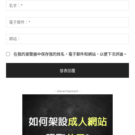
表
名
評
字
論：
*
電
子
郵
網
件
站
*
在我的瀏覽器中保存我的姓名，電子郵件和網站，以便下次評論。
- Advertisement -