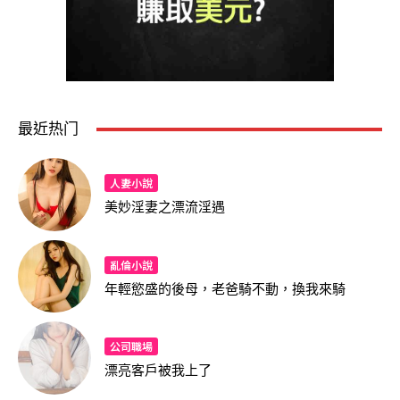
最近热门
人妻小說
美妙淫妻之漂流淫遇
亂倫小說
年輕慾盛的後母，老爸騎不動，換我來騎
公司職場
漂亮客戶被我上了