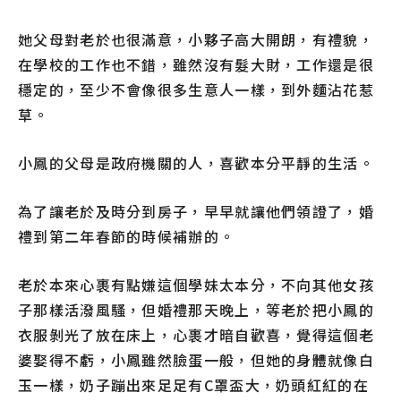
她父母對老於也很滿意，小夥子高大開朗，有禮貌，
在學校的工作也不錯，雖然沒有髮大財，工作還是很
穩定的，至少不會像很多生意人一樣，到外麵沾花惹
草。
小鳳的父母是政府機關的人，喜歡本分平靜的生活。
為了讓老於及時分到房子，早早就讓他們領證了，婚
禮到第二年春節的時候補辦的。
老於本來心裹有點嫌這個學妹太本分，不向其他女孩
子那樣活潑風騷，但婚禮那天晚上，等老於把小鳳的
衣服剝光了放在床上，心裹才暗自歡喜，覺得這個老
婆娶得不虧，小鳳雖然臉蛋一般，但她的身體就像白
玉一樣，奶子蹦出來足足有C罩盃大，奶頭紅紅的在