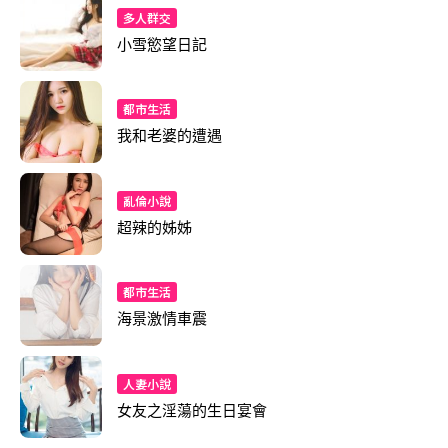
多人群交
小雪慾望日記
都市生活
我和老婆的遭遇
亂倫小說
超辣的姊姊
都市生活
海景激情車震
人妻小說
女友之淫蕩的生日宴會