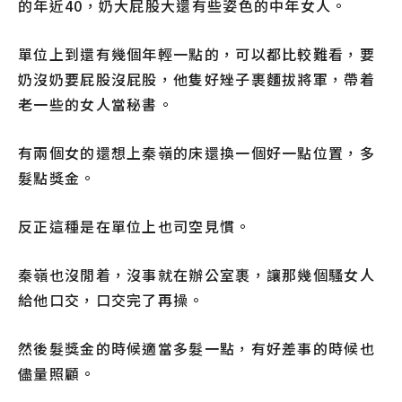
的年近40，奶大屁股大還有些姿色的中年女人。
單位上到還有幾個年輕一點的，可以都比較難看，要
奶沒奶要屁股沒屁股，他隻好矬子裹麵拔將軍，帶着
老一些的女人當秘書。
有兩個女的還想上秦嶺的床還換一個好一點位置，多
髮點獎金。
反正這種是在單位上也司空見慣。
秦嶺也沒閒着，沒事就在辦公室裹，讓那幾個騷女人
給他口交，口交完了再操。
然後髮獎金的時候適當多髮一點，有好差事的時候也
儘量照顧。