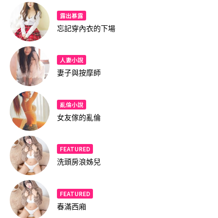
露出暴露
忘記穿內衣的下場
人妻小說
妻子與按摩師
亂倫小說
女友傢的亂倫
FEATURED
洗頭房浪姊兒
FEATURED
春滿西廂