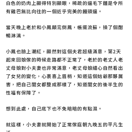
白色的奶肉上顯得特別顯眼，稀疏的逼毛下麵是令所
有雞巴無比向往的一個近乎完美的饅頭逼。
當天晚上老於和小鳳顛鸾倒鳳，帳擺流蘇，操了個酣
暢淋漓。
小鳳也臉上潮紅，顯然對這個夫君超級滿意，第2天
起來回娘傢的時候走路都不正常了，老於的老丈人老
丈母娘對小夫妻也非常滿意，老丈母娘細心自然看出
了女兒的變化，心裹喜上眉梢，知道這個姑爺那夥厲
害，把自己閨女都整成那樣了，知道閨女的後半生的
性福有保障了。
想到此處，自己底下也不免暗暗的有點濕。
就這樣，小夫妻就開始了正常傢庭朝九晚五的平凡生