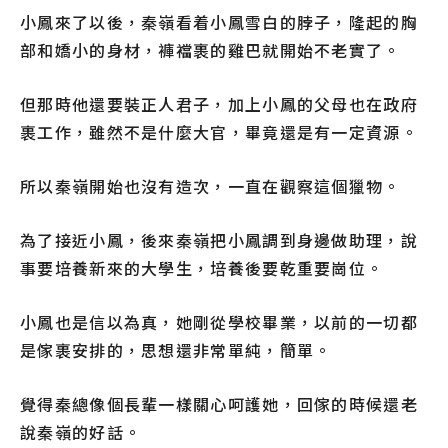
小鳳來了以後，秦嶺看着小鳳雪白的脖子，隆起的胸
部和嬌小的身材，褲襠裹的雞巴就開始不老實了。
但那時他還要裝正人君子，加上小鳳的父母也在政府
裹工作，雖然不是什麼大官，畢竟還是有一定資源。
所以秦嶺開始也沒有造次，一直在觀察這個獵物。
為了接近小鳳，後來秦嶺把小鳳調到身邊做助理，說
事要培養新來的大學生，培養後要乾重要崗位。
小鳳也是信以為真，她剛從學校畢業，以前的一切都
是傢裹安排的，思想還非常單純，簡單。
覺得秦總像個長輩一樣關心呵護她，回傢的時候還老
說秦嶺的好話。