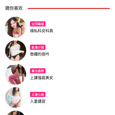
猜你喜欢
公司職場
緝私科女科員
亂倫小說
叁嬸的夜吟
暴力虐待
上課強姦美女
人妻小說
人妻講習