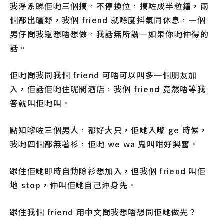
我淨系睇佢哋三個搞，不停換位，搞咗成半粒鐘，兩
個都出曬野，我個 friend 就喺度抖氣同休息，一個
男仔問我還想唔想做，我話無所謂—如果你哋仲得的
話。
佢哋問我同我個 friend 可唔可以叫多一個朋友加
入，佢話佢哋住呢間酒店，我個 friend 竟然唔等我
答就叫佢哋叫。
點知嚟咗三個男人，都好大只，佢哋入嚟 ge 時候，
我哋四個都無著衫，佢哋 we wa 鬼叫咁好興奮。
跟住佢哋即時自動除衫想加入，但我個 friend 叫佢
地 stop，仲叫佢哋自己沖身先。
跟住我個 friend 用中文問我想唔想同佢哋做先？