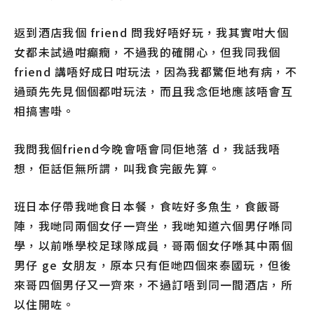
返到酒店我個 friend 問我好唔好玩，我其實咁大個
女都未試過咁癲癇，不過我的確開心，但我同我個
friend 講唔好成日咁玩法，因為我都驚佢地有病，不
過頭先先見個個都咁玩法，而且我念佢地應該唔會互
相搞害啩。
我問我個friend今晚會唔會同佢地落 d，我話我唔
想，佢話佢無所謂，叫我食完飯先算。
班日本仔帶我哋食日本餐，食咗好多魚生，食飯哥
陣，我哋同兩個女仔一齊坐，我哋知道六個男仔喺同
學，以前喺學校足球隊成員，哥兩個女仔喺其中兩個
男仔 ge 女朋友，原本只有佢哋四個來泰國玩，但後
來哥四個男仔又一齊來，不過訂唔到同一間酒店，所
以住開咗。