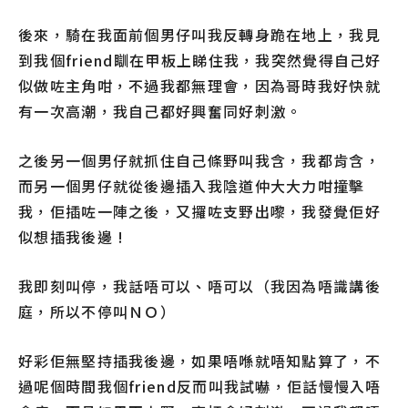
後來，騎在我面前個男仔叫我反轉身跪在地上，我見
到我個friend瞓在甲板上睇住我，我突然覺得自己好
似做咗主角咁，不過我都無理會，因為哥時我好快就
有一次高潮，我自己都好興奮同好刺激。
之後另一個男仔就抓住自己條野叫我含，我都肯含，
而另一個男仔就從後邊插入我陰道仲大大力咁撞擊
我，佢插咗一陣之後，又攞咗支野出嚟，我發覺佢好
似想插我後邊 !
我即刻叫停，我話唔可以、唔可以（我因為唔識講後
庭，所以不停叫ＮＯ）
好彩佢無堅持插我後邊，如果唔喺就唔知點算了，不
過呢個時間我個friend反而叫我試嚇，佢話慢慢入唔