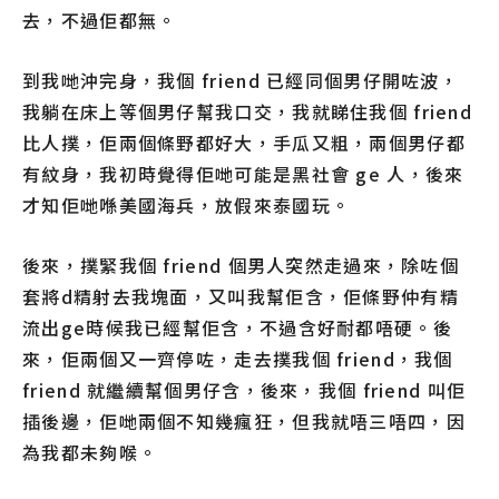
去，不過佢都無。
到我哋沖完身，我個 friend 已經同個男仔開咗波，
我躺在床上等個男仔幫我口交，我就睇住我個 friend
比人撲，佢兩個條野都好大，手瓜又粗，兩個男仔都
有紋身，我初時覺得佢哋可能是黑社會 ge 人，後來
才知佢哋喺美國海兵，放假來泰國玩。
後來，撲緊我個 friend 個男人突然走過來，除咗個
套將d精射去我塊面，又叫我幫佢含，佢條野仲有精
流出ge時候我已經幫佢含，不過含好耐都唔硬。後
來，佢兩個又一齊停咗，走去撲我個 friend，我個
friend 就繼續幫個男仔含，後來，我個 friend 叫佢
插後邊，佢哋兩個不知幾瘋狂，但我就唔三唔四，因
為我都未夠喉。