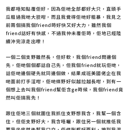
我都唔知點覆佢好，因為佢哋全部都好大只，直頭手
瓜粗過我哋大膍咁，而且我覺得佢哋好粗暴，我見之
前兩個搞我個friend時好快又好大力，雖然我個
friend話好有快感，不過我仲未覆佢時，佢地已經陸
續沖完涼走出嚟 !
一個二個支野雖然長，但好軟，我個friend問邊個
先，佢哋個個都話自己先，但我個friend就玩佢哋，
話佢哋邊個硬先就同邊個做，結果成班美國佬企在我
哋面前打手淫咁，佢哋條野好似越拉越長咁，到有一
個想上去叫我個friend幫佢含ge時候，我個friend竟
然叫佢搞我先 !
跟住佢地三個就圍住我抓住支野想我含，我幫一個含
住，但佢支野好大，我含唔曬，跟住另一個就推低我
要我坐底然後幫我口交，佢條脷都好西利，撩到我濕