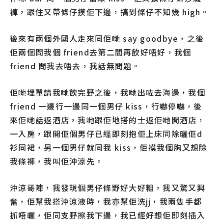
褲，跟住又帶條仔摸佢下邊，搞到條仔不知幾 high。
後來有兩個外國人走來同佢哋 say goodbye，之後
佢兩個問我個 friend去第二間再飲好唔好，我個
friend 問我去唔去，我話無問題。
佢哋埋單請我哋飲完野之後，我哋出咗去海邊，我個
friend 一邊行一邊同一個男仔 kiss，行嚇停嚇，後
來佢哋話返酒店，我哋跟佢地搭的士返佢哋間酒店，
一入房，跟開佢個男仔已經即刻抱佢上床同除曬佢d
衫同裙，另一個男仔就同我 kiss，佢摸我個胸又想除
我條褲，我叫佢沖涼先。
沖涼哥陣，我發現個男仔條野好大好粗，我又驚又興
奮，佢幫我搭沖涼液時，我亦幫佢洗jj，我兩隻手都
抓唔曬，佢同支野擦我下邊，我已經好想佢即刻插入