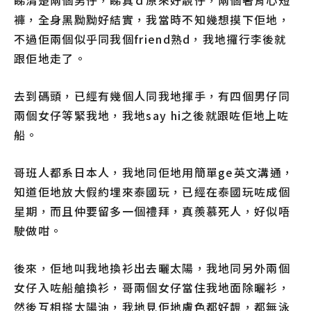
睇清楚兩個男仔，睇真ｄ原來好靚仔，兩個著背心短
褲，全身黑黝黝好結實，我當時不知幾想摸下佢地，
不過佢兩個似乎同我個friend熟d，我地攞行李後就
跟佢地走了。
去到碼頭，已經有幾個人同我地揮手，有四個男仔同
兩個女仔等緊我地，我地say hi之後就跟咗佢地上咗
船。
哥班人都系日本人，我地同佢地用簡單ge英文溝通，
知道佢地放大假約埋來泰國玩，已經在泰國玩咗成個
星期，而且仲要留多一個禮拜，真羨慕死人，好似唔
駛做咁。
後來，佢地叫我地換衫出去曬太陽，我地同另外兩個
女仔入咗船艙換衫，哥兩個女仔當住我地面除曬衫，
然後互相搽太陽油，我地見佢地膚色都好靚，都無泳