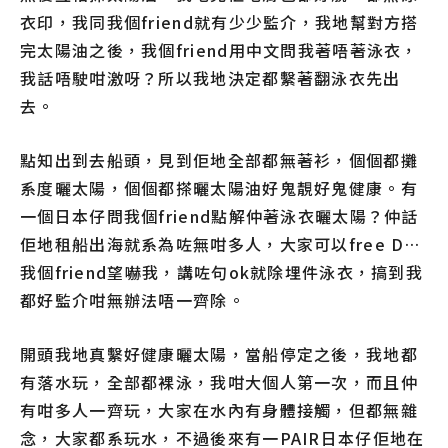
衣印，我同我個friend就有少少監介，我地幫對方搭
完太陽油之後，我個friend用中文問我著唔著泳衣，
我話唔駛咁激呀？所以我地決定都繫著翻泳衣先出
去。
點知出到去船頭，見到佢地全部都無著衫，個個都攤
系度曬太陽，個個都搽曬太陽油好鬼靚好鬼健康。有
一個日本仔問我個friend點解仲著泳衣曬太陽？仲話
佢地租船出海就系為咗無咁多人，大家可以free D…
我個friend望嚇我，講咗句ok就除埋件泳衣，搞到我
都好監介咁無辦法唔一齊除。
開頭我地真繫好健康曬太陽，當船停定之後，我地都
有落水玩，全部都裸泳，我咁大個人第一次，而且仲
有咁多人一齊玩，大家在水內有身體接觸，但都無雜
念，大家都系玩水，不過後來有一PAIR日本仔佢地在