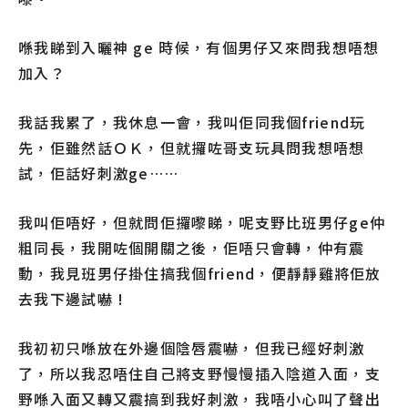
喺我睇到入曬神 ge 時候，有個男仔又來問我想唔想
加入？
我話我累了，我休息一會，我叫佢同我個friend玩
先，佢雖然話ＯＫ，但就攞咗哥支玩具問我想唔想
試，佢話好刺激ge……
我叫佢唔好，但就問佢攞嚟睇，呢支野比班男仔ge仲
粗同長，我開咗個開關之後，佢唔只會轉，仲有震
動，我見班男仔掛住搞我個friend，便靜靜雞將佢放
去我下邊試嚇 !
我初初只喺放在外邊個陰唇震嚇，但我已經好刺激
了，所以我忍唔住自己將支野慢慢插入陰道入面，支
野喺入面又轉又震搞到我好刺激，我唔小心叫了聲出