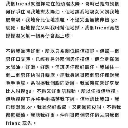
我個friend就選擇咗在船頭曬太陽，哥時已經有幾個
男仔爭住同我地搽太陽油，佢地讚我地靚女又讚我地
皮膚靚，我地身比佢地摸曬，不過完全無被非禮 ge
感覺，佢地搽完又叫我哋幫佢地搽，我個friend竟然
搽搽嚇又幫一個男仔含起上嚟。
不過我當時好累，所以只系瞓低睇佢搞野。佢幫一個
男仔口交時，已經有另外兩個男仔摸佢，佢全身搽曬
太陽油，好滑，好靚，但班男仔都好靚仔，我睇住一
個二個男仔快咁升曬旗，連我身邊哥兩個男仔都對我
毛手毛腳，系咁掃我個胸同對腳，我當時真繫好享受
比人咁摸ga，不過又好累唔想動，所以任得佢地摸，
佢地摸摸下亦將手指插落我下邊，佢地話比我知，我
已經濕曬lor，我雖然好敏感，又起曬雞皮咁，不過我
都無繼續，我話我好累，仲叫哥兩個男仔過去同我個
friend 玩先。