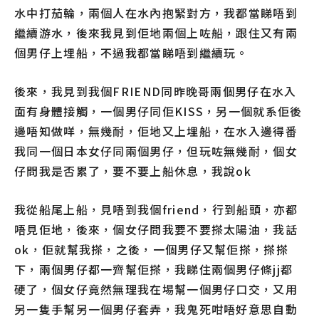
水中打茄輪，兩個人在水內抱緊對方，我都當睇唔到
繼續游水，後來我見到佢地兩個上咗船，跟住又有兩
個男仔上埋船，不過我都當睇唔到繼續玩。
後來，我見到我個FRIEND同昨晚哥兩個男仔在水入
面有身體接觸，一個男仔同佢KISS，另一個就系佢後
邊唔知做咩，無幾耐，佢地又上埋船，在水入邊得番
我同一個日本女仔同兩個男仔，但玩咗無幾耐，個女
仔問我是否累了，要不要上船休息，我說ok
我從船尾上船，見唔到我個friend，行到船頭，亦都
唔見佢地，後來，個女仔問我要不要搽太陽油，我話
ok，佢就幫我搽，之後，一個男仔又幫佢搽，搽搽
下，兩個男仔都一齊幫佢搽，我睇住兩個男仔條jj都
硬了，個女仔竟然無理我在埸幫一個男仔口交，又用
另一隻手幫另一個男仔套弄，我鬼死咁唔好意思自動