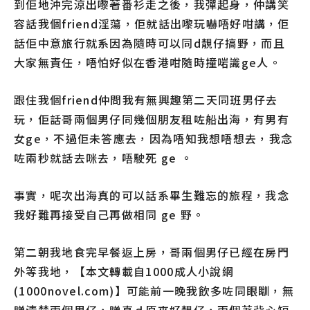
到佢地沖完涼出嚟著番衫走之後，我彈起身，仲講笑
容話我個friend淫蕩，佢就話出嚟玩嚇唔好咁講，佢
話佢中意旅行就系因為隨時可以同d靚仔搞野，而且
大家無責任，唔怕好似在香港咁隨時撞啱識ge人。
跟住我個friend仲問我有無興趣第二天同班男仔去
玩，佢話哥兩個男仔同幾個朋友租咗船出海，有男有
女ge，不過佢未答應去，因為唔知我想唔想去，我念
咗兩秒就話去咪去，唔駛死 ge 。
事實，呢次出海真的可以話系畢生難忘的旅程，我念
我好難再接受自己再做相同 ge 野。
第二朝我地食完早餐返上房，哥兩個男仔已經在房門
外等我地，【本文轉載自1000成人小說網
(1000novel.com)】可能前一晚我飲多咗同眼瞓，無