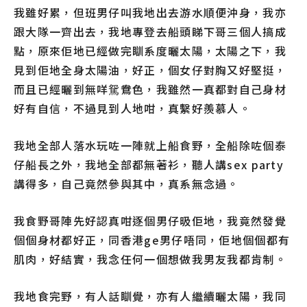
我雖好累，但班男仔叫我地出去游水順便沖身，我亦
跟大隊一齊出去，我地專登去船頭睇下哥三個人搞成
點，原來佢地已經做完瞓系度曬太陽，太陽之下，我
見到佢地全身太陽油，好正，個女仔對胸又好堅挺，
而且已經曬到無咩駌鴦色，我雖然一真都對自己身材
好有自信，不過見到人地咁，真繫好羨慕人。
我地全部人落水玩咗一陣就上船食野，全船除咗個泰
仔船長之外，我地全部都無著衫，聽人講sex party
講得多，自己竟然參與其中，真系無念過。
我食野哥陣先好認真咁逐個男仔昅佢地，我竟然發覺
個個身材都好正，同香港ge男仔唔同，佢地個個都有
肌肉，好結實，我念任何一個想做我男友我都肯制。
我地食完野，有人話瞓覺，亦有人繼續曬太陽，我同