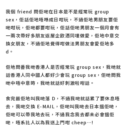
我個 friend 問佢哋在日本是不是經常玩 group
sex，佢話佢地唔喺成日咁玩，不過佢地男朋友要佢
哋咁玩，佢哋都要咁玩，佢話佢哋男朋友一個月會有
一兩次帶好多朋友返屋企飲酒同埋做愛，佢地中意交
換女朋友，不過佢地覺得咁做法男朋友會愛佢地多
d。
佢地問番我哋香港人是否經常玩 group sex，我哋就
話香港人同中國人都好少會玩 group sex，佢哋問我
哋中唔中意時，我哋就話好刺激啦咁話。
食完飯佢地叫我哋落 D，不過我哋就話累了要休息唔
去，我哋交換 E-MAIL，佢哋叫我哋去日本搵佢哋，
佢哋可以帶我地去玩，不過我念我去都未必會搵佢
哋，唔系比人以為我送上門咁 cheep…!