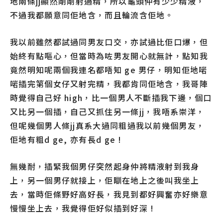
地兩條jj顯然剛剛射過精，所以龜頭仲有少少精液，
不過我都願意同佢地含，而且輪流含佢地。
我以前雖然都試過同男友口交，亦試過比佢口爆，但
始終有點嘔心，但當時為咗男友開心就無計，點知我
竟然明知呢兩個我連名都唔知 ge 男仔，明知佢地啱
啱插完第個女仔又射完精，我都肯同佢地含，我哥陣
時覺得自己好 high，比一個男人不斷插我下邊，個口
又比另一個插，自己又抓住另一條jj，我唔系崇洋，
但呢幾個男人條jj真系大過同粗過我以前幾個男友，
佢地有粗d ge, 亦有長d ge !
無幾耐，插緊我個男仔突然起身仲將精液射到我身
上，另一個男仔就接上，佢瞓在地上之後叫我坐上
去，當時佢條野好高好長，我見到都好興奮亦好樂意
慢慢坐上去，我覺得佢好似插到好深 !