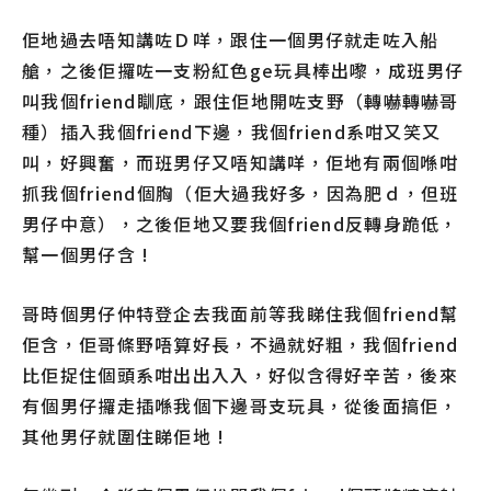
佢地過去唔知講咗Ｄ咩，跟住一個男仔就走咗入船
艙，之後佢攞咗一支粉紅色ge玩具棒出嚟，成班男仔
叫我個friend瞓底，跟住佢地開咗支野（轉嚇轉嚇哥
種）插入我個friend下邊，我個friend系咁又笑又
叫，好興奮，而班男仔又唔知講咩，佢地有兩個喺咁
抓我個friend個胸（佢大過我好多，因為肥ｄ，但班
男仔中意），之後佢地又要我個friend反轉身跪低，
幫一個男仔含 !
哥時個男仔仲特登企去我面前等我睇住我個friend幫
佢含，佢哥條野唔算好長，不過就好粗，我個friend
比佢捉住個頭系咁出出入入，好似含得好辛苦，後來
有個男仔攞走插喺我個下邊哥支玩具，從後面搞佢，
其他男仔就圍住睇佢地 !