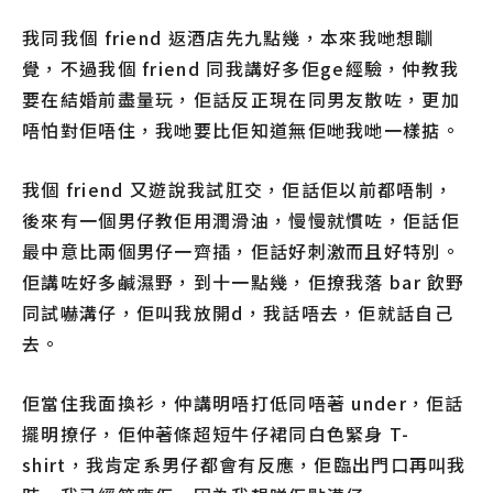
我同我個 friend 返酒店先九點幾，本來我哋想瞓
覺，不過我個 friend 同我講好多佢ge經驗，仲教我
要在結婚前盡量玩，佢話反正現在同男友散咗，更加
唔怕對佢唔住，我哋要比佢知道無佢哋我哋一樣掂。
我個 friend 又遊說我試肛交，佢話佢以前都唔制，
後來有一個男仔教佢用潤滑油，慢慢就慣咗，佢話佢
最中意比兩個男仔一齊插，佢話好刺激而且好特別。
佢講咗好多鹹濕野，到十一點幾，佢撩我落 bar 飲野
同試嚇溝仔，佢叫我放開d，我話唔去，佢就話自己
去。
佢當住我面換衫，仲講明唔打低同唔著 under，佢話
擺明撩仔，佢仲著條超短牛仔裙同白色緊身 T-
shirt，我肯定系男仔都會有反應，佢臨出門口再叫我