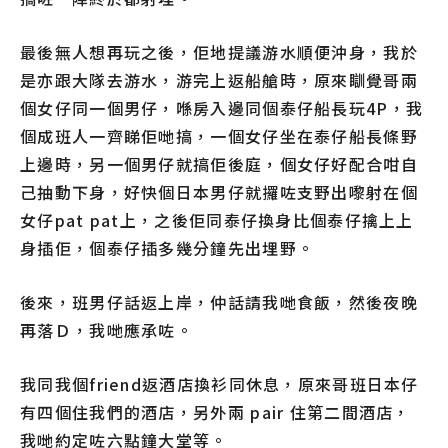
最後無人想再玩之後，佢地提議游水順便沖身，我於
是亦跟大隊去游水，游完上返船艙時，原來瞓覺哥兩
個女仔同一個男仔，喺房入邊同個泰仔船長玩4P，我
個成班人一齊睇佢哋搞，一個女仔坐在泰仔船長條野
上邊時，另一個男仔就搞佢後庭，個女仔好配合咁自
己抽動下身，好快個日本男仔就攞咗支野出嚟射在個
女仔pat pat上，之後佢同泰仔換身比個泰仔擒上上
身插佢，個泰仔插多幾分鐘先出埋野。
後來，班男仔話返上岸，仲話請我哋食飯，然後夜晚
再落Ｄ，我哋應承咗。
我同我個friend返酒店換衫同休息，原來哥班日本仔
有四個住我們的酒店，另外兩 pair 住第二間酒店，
我哋約定咗六點鐘大堂等。