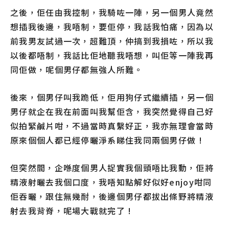
之後，佢任由我控制，我騎咗一陣，另一個男人竟然
想插我後邊，我唔制，要佢停，我話我怕痛，因為以
前我男友試過一次，超難頂，仲搞到我損咗，所以我
以後都唔制，我話比佢地聽我唔想，叫佢等一陣我再
同佢做，呢個男仔都無強人所難。
後來，個男仔叫我跪低，佢用狗仔式繼續插，另一個
男仔就企在我在前面叫我幫佢含，我突然覺得自己好
似拍緊鹹片咁，不過當時真繫好正，我亦無理會當時
原來個個人都已經停曬淨系睇住我同兩個男仔做 !
但突然間，企喺度個男人捉實我個頭唔比我動，佢將
精液射曬去我個口度，我唔知點解好似好enjoy咁同
佢吞曬，跟住無幾耐，後邊個男仔都拔出條野將精液
射去我背脊，呢場大戰就完了 !