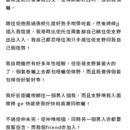
曬。
跟住佢抱我過張梳化度好熟手咁帶咗套，然後將條jj
插入我陰道，我哥時比佢托住兩隻腳自己睇住佢支野
出出入入，我自己都忍唔住用只手摸住佢支野同我自
己個陰唇 !
我自問雖然有好多年性經驗，但佢哥支野算最大的
了，個套卷曬上去都包唔曬佢條野，而且我覺得個套
包得佢好緊好窄 !
我好近距離咁睇住一個男人插我，而且支野喺我入面
摩擦 ge 快感使我好快就高潮同軟曬 !
不過佢仲未完，佢仲喺咁插，同時另一個男人亦都要
我幫佢含，而我個friend亦加入 !