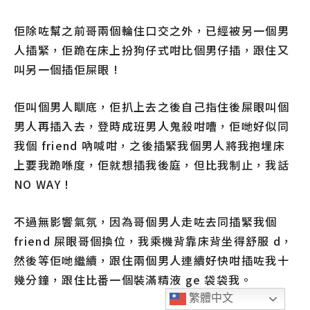
佢除咗幫之前哥兩個輪住口交之外，已經被另一個男
人插緊，佢跪在床上扮狗仔式咁比個男仔插，跟住又
叫另一個插佢屎眼 !
佢叫個男人瞓底，佢扒上去之後自己指住後屎眼叫個
男人再插入去，登時成班男人鬼殺咁嘈，佢哋好似同
我個 friend 吶喊咁，之後插緊我個男人將我抱埋床
上要我跪喺度，佢就想插我後庭，但比我制止，我話
NO WAY !
不過無影響氣氛，因為哥個男人走咗去同插緊我個
friend 屎眼哥個換位，我乘機背靠床背坐得舒服 d，
然後等佢哋繼續，跟住兩個男人連續好快咁插咗我十
幾分鐘，跟住比番一個裝滿精液 ge 袋袋我。
繁體中文