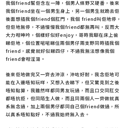
我個friend幫佢含左一陣，個男人條野又硬番，後來
我個friend坐在一個男生身上，另一個男生就跪去佢
後面想插我個friend個肛門，我個 friend叫佢地停，
但佢地無停，不過慢慢我個friend都無再叫，反而大
大力咁呻吟，個樣好似好enjoy，哥時我瞓在床上偷
睇佢地，個位置啱啱睇住兩個男仔兩支野同時插我個
friend，感覺就好似睇四仔，不過我無法想像我個
friend會咁淫蕩。
後來佢地做完又一齊去沖涼，沖咗好耐，我念佢地可
能在入邊唔知玩咩，又想入去睇下，但又驚見到之後
唔知點算，我雖然咩都同男友玩過，而且口交同肛交
都唔抗拒，但同陌生人做，而且同兩個人一齊做就真
系無念過，加上兩個男仔都同自己個friend做過，所
以真系唔知點好，不過我始終無入去。