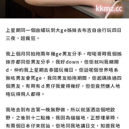
上星期同一個由細玩到大ge姊妹去布吉自由行玩四日
三夜，超瘋狂。
我上個月同拍拖兩年幾ge男友分手，咁啱哥時我個姊
妹亦都同佢男友分手，
我好down，但佢就叫我睇開
d，仲約我上星期去泰國玩幾日，佢話呢個世界唔系
無咗男友會死ge，我同男友拍拖期間，佢起碼換過四
個男友，有時有ｄ男仔我覺得幾好，但佢竟然嫌人地
唔玩得飛人都得。
我地去到布吉第一晚無野做，所以就落酒店個吧飲
野，之後到十二點幾，我因為貓貓地，正想埋單時，
有兩個日本仔來搭訕，佢地同我地講日文，知道我地