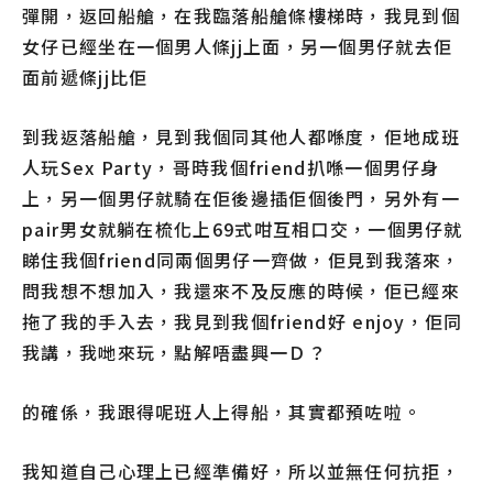
彈開，返回船艙，在我臨落船艙條樓梯時，我見到個
女仔已經坐在一個男人條jj上面，另一個男仔就去佢
面前遞條jj比佢
到我返落船艙，見到我個同其他人都喺度，佢地成班
人玩Sex Party，哥時我個friend扒喺一個男仔身
上，另一個男仔就騎在佢後邊插佢個後門，另外有一
pair男女就躺在梳化上69式咁互相口交，一個男仔就
睇住我個friend同兩個男仔一齊做，佢見到我落來，
問我想不想加入，我還來不及反應的時候，佢已經來
拖了我的手入去，我見到我個friend好 enjoy，佢同
我講，我哋來玩，點解唔盡興一Ｄ？
的確係，我跟得呢班人上得船，其實都預咗啦。
我知道自己心理上已經準備好，所以並無任何抗拒，