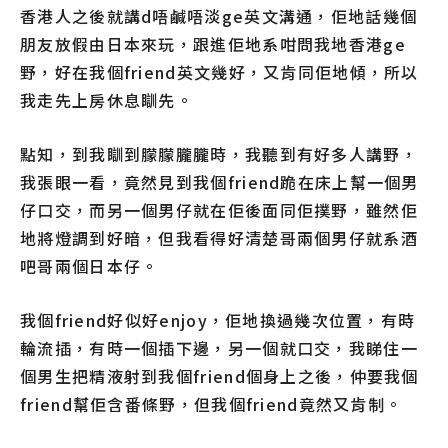
香港人之後就講d唔鹹唔淡ge英文溝通，佢地話幾個
朋友放假由日本來玩，跟進佢地系咁問我地香港ge
野，好在我個friend英文幾好，又肯同佢地傾，所以
我走先上房休息瞓先。
點知，到我瞓到朦朦朧朧時，我聽到有好多人講野，
我張眼一看，竟然見到我個friend跪在床上幫一個男
仔口交，而另一個男仔就在佢後面同佢撲野，雖然佢
地將燈調到好暗，但我看得好清楚哥兩個男仔就系酒
吧哥兩個日本仔。
我個friend好似好enjoy，佢地換過幾次位置，有時
輪流插，有時一個插下邊，另一個就口交，我睇住一
個男生把精液射到我個friend個身上之後，仲要我個
friend幫佢含番條野，但我個friend竟然又肯制。