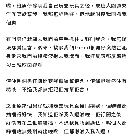
嚟，班男仔發現我自己玩支玩具之後，成班人圍過來
淫淫笑話幫我，我都無話唔好，佢地就咁摸我同抓我
個胸 !
有個男仔就騎去我面前用手抓住支野叫我含，我無辦
法都幫佢含，後來，搞緊我個friend個男仔突然企起
身走來我面前將精液射去我塊面，我連反應都反應唔
切已經成面都喺。
佢仲叫個男仔讓開要我繼續幫佢含，佢條野雖然仲有
精液，不過我都無拒絕佢肯幫佢含 !
之後原來個男仔就攞走支玩具直接同撲我，佢嚇嚇都
抽插得好快，我知道佢喺我入邊射咗，佢行開之後，
好快有第二個繼續插，不過我見唔到邊個，呢個人都
喺插咗無幾耐就出咗嚟，佢都喺射入我入邊 !