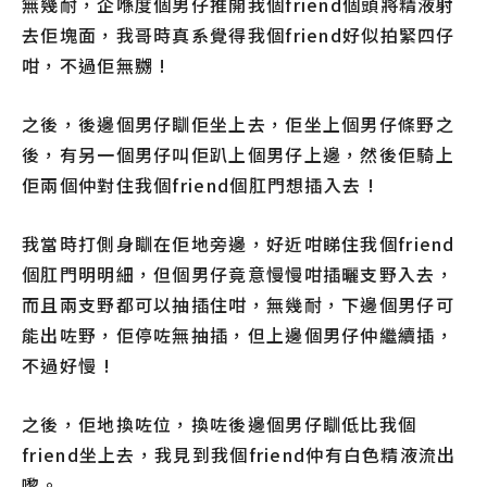
無幾耐，企喺度個男仔推開我個friend個頭將精液射
去佢塊面，我哥時真系覺得我個friend好似拍緊四仔
咁，不過佢無嬲 !
之後，後邊個男仔瞓佢坐上去，佢坐上個男仔條野之
後，有另一個男仔叫佢趴上個男仔上邊，然後佢騎上
佢兩個仲對住我個friend個肛門想插入去 !
我當時打側身瞓在佢地旁邊，好近咁睇住我個friend
個肛門明明細，但個男仔竟意慢慢咁插曬支野入去，
而且兩支野都可以抽插住咁，無幾耐，下邊個男仔可
能出咗野，佢停咗無抽插，但上邊個男仔仲繼續插，
不過好慢 !
之後，佢地換咗位，換咗後邊個男仔瞓低比我個
friend坐上去，我見到我個friend仲有白色精液流出
嚟。