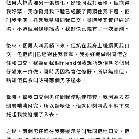
個男人拖我埋另一張梳化，然後同我打茄輪，佢抱得
我好緊，我亦發覺我下體已經脹了同頂住我下邊，佢
叫我坐底，托起我雙腳同我口交，哥時我其實已經好
濕，不過佢用條脷搞我，我好快已經有了一次高潮。
後來，個男人叫我躺下來，佢扒在我身上繼續同我口
交，但佢條jj已經對住我個頭，我亦好識做咁同佢含
住和口交，我聽到我個friend問我想唔想佢叫多個男
仔過來一齊做，哥時我因為含住條野，所以無應佢，
點知佢真系叫咗哥兩個男仔過來 !
當時，幫我口交個男仔問我使唔使帶套，我因為去泰
國前啱啱Ｍ完，所以話唔使，佢就即刻叫我平躺下來
托起我雙腳插了入去。
之後，兩個男仔跪在我旁邊示意叫我同佢地口交，佢