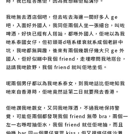
時，我已經答應佢，因為我想睇佢點溝仔。
我哋無去酒店個吧，但去咗去海邊一間好多人 ge
吧，入面好外國人，我同佢兩個人坐一張細台，叫咗
啤酒，好快已經有人搭訕，都喺外國人，佢哋以為我
哋系泰國女仔，但初頭哥d唔系樣衰就系成個老餅中
坑，我哋都無興趣，後來有兩個幾靚仔幾大只 ge 外
國人，佢好似睇中我個 friend，走埋嚟問我地搭台，
話請我哋飲野，我個 friend 就叫佢地坐低。
呢兩個男仔都以為我哋系泰女，到我哋話比佢哋知我
哋來自香港時，佢哋竟然話第二日就要飛去香港。
佢哋讚我哋靚女，又同我哋隊酒，不過我哋保持警
覺，可能佢兩個都發現我個 friend 無帶 bra，兩個一
左一右喺咁抽佢水，我個 friend 就任佢哋抽，而且
仲喺 bar 同一個男仔當眾 kiss，佢又摸條仔條沙灘