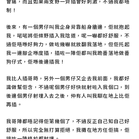
會痛，而且如果兩支野一齊插會好刺激，不過我都唔
制 !
後來，有一個男仔叫我企身背靠船身牆邊，佢就抱起
我，啱啱將佢條野插入我陰道，呢一嚇都好舒服，不
過佢唔喺好夠力，做咗幾嚇就放翻我落地，但佢托起
我一邊腳企喺度插，插咗一陣佢都叫我跪番落地做番
狗仔式，佢喺後邊插我 !
我比人插哥時，另外一個男仔又企去我前面，我都好
識做幫佢含，不過呢個男仔好快就射咗入我個口，到
後邊個男仔射埋入去之後，仲有人叫我瞓在地上比佢
再插。
我哥陣都唔記得佢第幾個了，不過反正自己知自己好
舒服，所以完全無打算拒絕，我攤在地方任佢搞，佢
搞咗一陣終於都射埋。