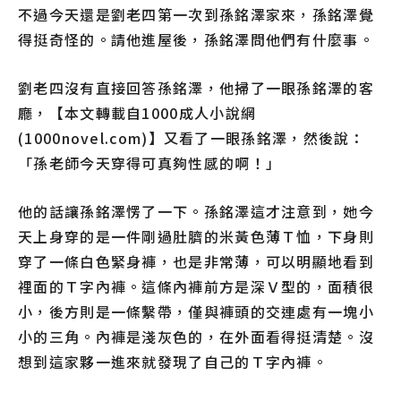
不過今天還是劉老四第一次到孫銘澤家來，孫銘澤覺
得挺奇怪的。請他進屋後，孫銘澤問他們有什麼事。
劉老四沒有直接回答孫銘澤，他掃了一眼孫銘澤的客
廳，【本文轉載自1000成人小說網
(1000novel.com)】又看了一眼孫銘澤，然後說：
「孫老師今天穿得可真夠性感的啊！」
他的話讓孫銘澤愣了一下。孫銘澤這才注意到，她今
天上身穿的是一件剛過肚臍的米黃色薄Ｔ恤，下身則
穿了一條白色緊身褲，也是非常薄，可以明顯地看到
裡面的Ｔ字內褲。這條內褲前方是深Ｖ型的，面積很
小，後方則是一條繫帶，僅與褲頭的交連處有一塊小
小的三角。內褲是淺灰色的，在外面看得挺清楚。沒
想到這家夥一進來就發現了自己的Ｔ字內褲。