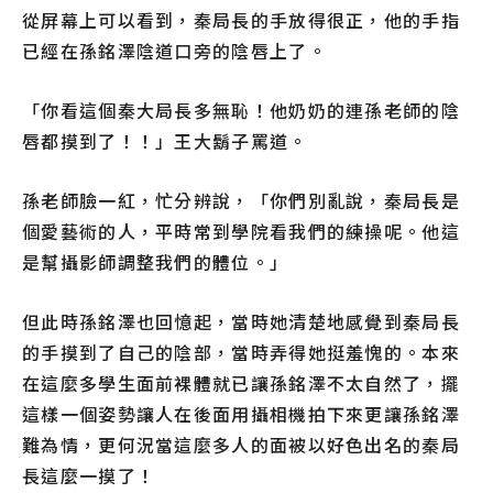
從屏幕上可以看到，秦局長的手放得很正，他的手指
已經在孫銘澤陰道口旁的陰唇上了。
「你看這個秦大局長多無恥！他奶奶的連孫老師的陰
唇都摸到了！！」王大鬍子罵道。
孫老師臉一紅，忙分辨說，「你們別亂說，秦局長是
個愛藝術的人，平時常到學院看我們的練操呢。他這
是幫攝影師調整我們的體位。」
但此時孫銘澤也回憶起，當時她清楚地感覺到秦局長
的手摸到了自己的陰部，當時弄得她挺羞愧的。本來
在這麼多學生面前裸體就已讓孫銘澤不太自然了，擺
這樣一個姿勢讓人在後面用攝相機拍下來更讓孫銘澤
難為情，更何況當這麼多人的面被以好色出名的秦局
長這麼一摸了！