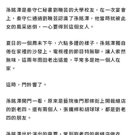
孫銘澤是秦守仁秘書劉曉芸的大學校友，在一次宴會
上，秦守仁通過劉曉芸認識了孫銘澤，他當時就被此
女的風采迷倒，一心要得到這個女人。
夏日的一個周未下午，六點多鍾的樣子，孫銘澤獨自
倦在家裡的沙發上。電視裡的節目特無聊，讓人索然
無味，這兩年雨田老出遠差，平常多是她一個人在
家。
這時，門鈴響了。
孫銘澤開門一看，原來是藝院後門那條街上開裁縫店
的劉老四。還有兩個人，張鐵桿和胡球球，都是劉老
四的朋友。
孫銘澤出於演出的需要，常到劉老四的裁縫店做衣