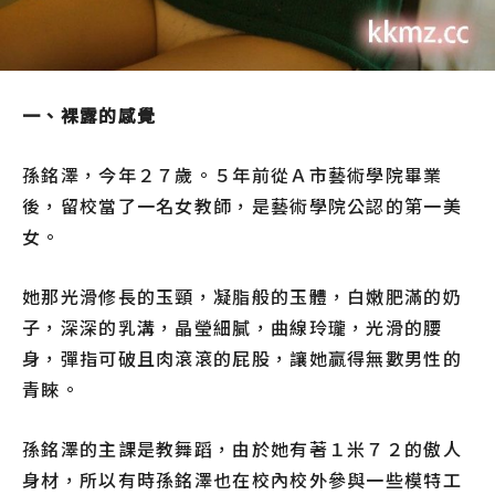
一、裸露的感覺
孫銘澤，今年２７歲。５年前從Ａ市藝術學院畢業
後，留校當了一名女教師，是藝術學院公認的第一美
女。
她那光滑修長的玉頸，凝脂般的玉體，白嫩肥滿的奶
子，深深的乳溝，晶瑩細膩，曲線玲瓏，光滑的腰
身，彈指可破且肉滾滾的屁股，讓她贏得無數男性的
青睞。
孫銘澤的主課是教舞蹈，由於她有著１米７２的傲人
身材，所以有時孫銘澤也在校內校外參與一些模特工