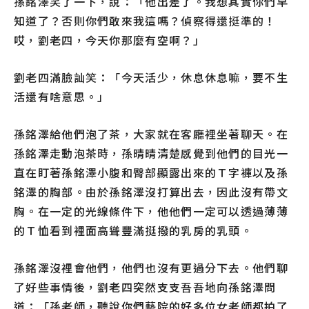
孫銘澤笑了一下，說：「他出差了。我想其實你們早
知道了？否則你們敢來我這嗎？偵察得還挺準的！
哎，劉老四，今天你那麼有空啊？」
劉老四滿臉訕笑：「今天活少，休息休息嘛，要不生
活還有啥意思。」
孫銘澤給他們泡了茶，大家就在客廳裡坐著聊天。在
孫銘澤走動泡茶時，孫晴晴清楚感覺到他們的目光一
直在盯著孫銘澤小腹和臀部顯露出來的Ｔ字褲以及孫
銘澤的胸部。由於孫銘澤沒打算出去，因此沒有帶文
胸。在一定的光線條件下，他他們一定可以透過薄薄
的Ｔ恤看到裡面高聳豐滿挺撥的乳房的乳頭。
孫銘澤沒裡會他們，他們也沒有更過分下去。他們聊
了好些事情後，劉老四突然支支吾吾地向孫銘澤問
道：「孫老師，聽說你們藝院的好多位女老師都拍了