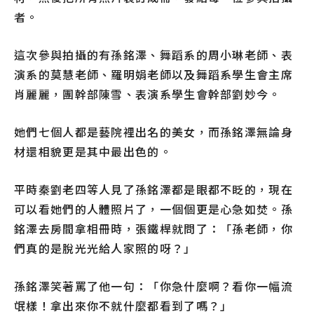
者。
這次參與拍攝的有孫銘澤、舞蹈系的周小琳老師、表
演系的莫慧老師、羅明娟老師以及舞蹈系學生會主席
肖麗麗，團幹部陳雪、表演系學生會幹部劉妙今。
她們七個人都是藝院裡出名的美女，而孫銘澤無論身
材還相貌更是其中最出色的。
平時秦劉老四等人見了孫銘澤都是眼都不眨的，現在
可以看她們的人體照片了，一個個更是心急如焚。孫
銘澤去房間拿相冊時，張鐵桿就問了：「孫老師，你
們真的是脫光光給人家照的呀？」
孫銘澤笑著罵了他一句：「你急什麼啊？看你一幅流
氓樣！拿出來你不就什麼都看到了嗎？」