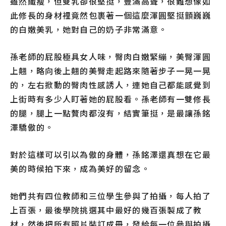
雖然纖瘦，但雙乳卻很堅挺，豐滿高聳，很難想像如
此修長的身材裡竟然包裹著一個這麼渾圓堅挺顫巍巍
的白嫩美乳，她對自己的奶子非常滿意。
孫老師的屁股極具女人味，臀肉白嫩緊繃，美臀渾圓
上翹，略向後上翹的美臀走起路來隨著步子一晃一晃
的，左右掀動的臀肉性感誘人，連她自己都能感覺到
上街時有多少人盯著她的屁股看。孫老師有一雙修長
的腿，腿上一點贅肉都沒有，結實筆挺，是最讓孫銘
澤驕傲的。
對於這樣可以引以為傲的身體，孫銘澤還真想在它最
美的時候拍下來，成為美好的留念。
她們共有四位教師和三位學生參與了拍攝，每人拍了
上百張，最後學院挑選其中最好的幾百張製成了教
材，然後把所有照片裝訂成冊，發給每一位參與拍攝