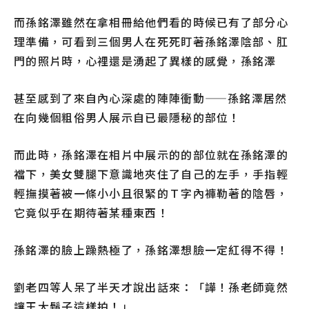
而孫銘澤雖然在拿相冊給他們看的時候已有了部分心
理準備，可看到三個男人在死死盯著孫銘澤陰部、肛
門的照片時，心裡還是湧起了異樣的感覺，孫銘澤
甚至感到了來自內心深處的陣陣衝動——孫銘澤居然
在向幾個粗俗男人展示自已最隱秘的部位！
而此時，孫銘澤在相片中展示的的部位就在孫銘澤的
襠下，美女雙腿下意識地夾住了自己的左手，手指輕
輕撫摸著被一條小小且很緊的Ｔ字內褲勒著的陰唇，
它竟似乎在期待著某種東西！
孫銘澤的臉上躁熱極了，孫銘澤想臉一定紅得不得！
劉老四等人呆了半天才說出話來：「譁！孫老師竟然
讓王大鬍子這樣拍！」