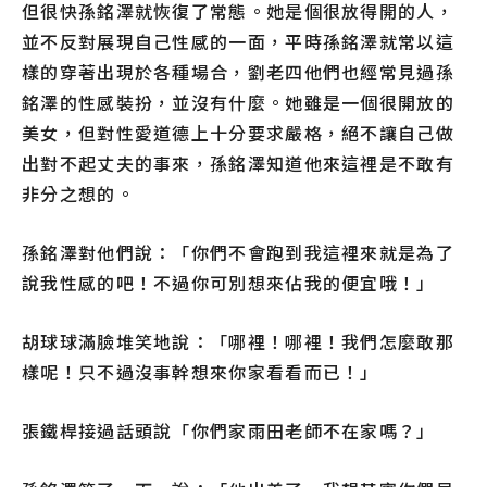
但很快孫銘澤就恢復了常態。她是個很放得開的人，
並不反對展現自己性感的一面，平時孫銘澤就常以這
樣的穿著出現於各種場合，劉老四他們也經常見過孫
銘澤的性感裝扮，並沒有什麼。她雖是一個很開放的
美女，但對性愛道德上十分要求嚴格，絕不讓自己做
出對不起丈夫的事來，孫銘澤知道他來這裡是不敢有
非分之想的。
孫銘澤對他們說：「你們不會跑到我這裡來就是為了
說我性感的吧！不過你可別想來佔我的便宜哦！」
胡球球滿臉堆笑地說：「哪裡！哪裡！我們怎麼敢那
樣呢！只不過沒事幹想來你家看看而已！」
張鐵桿接過話頭說「你們家雨田老師不在家嗎？」