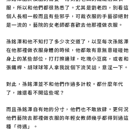
服，所以和他們都很熟悉了。尤其是劉老四，別看這
個人長相一般而且有些邪乎，可裁衣服的手藝卻絕對
是一流的。藝院的女老師都喜歡去他那裡做衣服。
孫銘澤和他不知打了多少次交道了，以至每次孫銘澤
在他那裡做衣服身體的時候，他都敢有意無意碰碰她
身上的某些部位，打打擦邊球，吃塊小豆腐，或者和
張鐵桿、胡球球等人拿我說個下流笑話，意淫一下。
對此，孫銘澤並不和他們作過多計較。都什麼年代
了，誰還看不開這些呢？
而且孫銘澤自有她的分寸，他們也不敢放肆。更何況
他們藝院去那裡做衣服的年輕女教師幾乎都得到過這
種「待遇」。