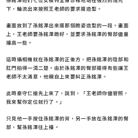
孫銘澤她們七位女模特全身赤裸地站在強烈的燈光
下，輪流出來按照王老師的要求擺造型。
畫面放到了孫銘澤出來擺那個跪姿造型的一段。畫面
上，王老師要孫銘澤跪好，並要求孫銘澤的臀部儘量
擡高一些。
這時攝相機就在孫銘澤的正後方，把孫銘澤的陰部和
肛門拍得一清二楚。由於孫銘澤的臀部擺得有些讓王
老師不太滿意，他親自上來要糾正孫銘澤。
此時秦守仁搶先上來了，說到，「王老師你儘管照，
我來幫你定位就行了。」
只見他一手按住孫銘澤的背，另一手放在孫銘澤的臀
部，幫孫銘澤往上擡。