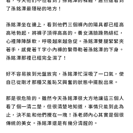
看，今天他們不但看到了孫銘澤的裸體，居然還看到
了孫銘澤最隱秘的地方！
孫銘澤坐在邊上，看到他們三個褲內的陽具都已經高
高地勃起，將褲子頂得高高的。養女滿臉躁熱緋紅，
心裡陣陣酥軟，呼吸越來越急促。孫銘澤雙腿緊緊夾
著手，感覺著Ｔ字小內褲的繫帶勒著孫銘澤的下身。
孫銘澤那裡已經完全濕了！
好不容易挨到光盤放完，孫銘澤忙深吸了一口氣，使
自已從剛才那種又羞恥又興奮的狀態中擺脫出來。
那是很危險的。雖然今天孫銘澤很大方地讓這三個人
看了個一清二楚，但很清楚地知道，事情只能到此為
止，決不能和他們攪在一塊！孫老師內心其實是個很
傳統的美女。孫銘澤還是有幾分清醒的。