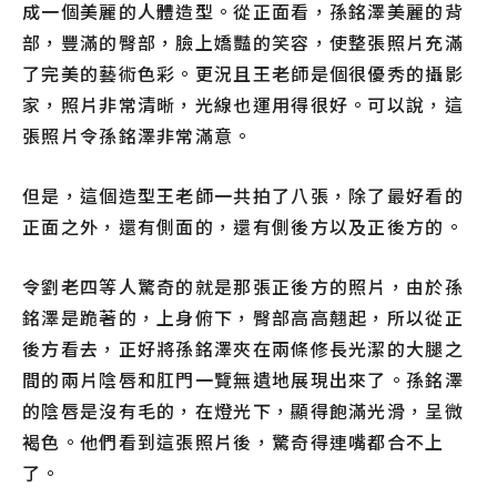
成一個美麗的人體造型。從正面看，孫銘澤美麗的背
部，豐滿的臀部，臉上嬌豔的笑容，使整張照片充滿
了完美的藝術色彩。更況且王老師是個很優秀的攝影
家，照片非常清晰，光線也運用得很好。可以說，這
張照片令孫銘澤非常滿意。
但是，這個造型王老師一共拍了八張，除了最好看的
正面之外，還有側面的，還有側後方以及正後方的。
令劉老四等人驚奇的就是那張正後方的照片，由於孫
銘澤是跪著的，上身俯下，臀部高高翹起，所以從正
後方看去，正好將孫銘澤夾在兩條修長光潔的大腿之
間的兩片陰唇和肛門一覽無遺地展現出來了。孫銘澤
的陰唇是沒有毛的，在燈光下，顯得飽滿光滑，呈微
褐色。他們看到這張照片後，驚奇得連嘴都合不上
了。