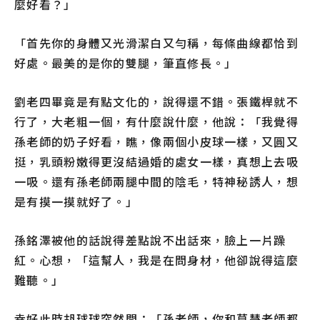
麼好看？」
「首先你的身體又光滑潔白又勻稱，每條曲線都恰到
好處。最美的是你的雙腿，筆直修長。」
劉老四畢竟是有點文化的，說得還不錯。張鐵桿就不
行了，大老粗一個，有什麼說什麼，他說：「我覺得
孫老師的奶子好看，瞧，像兩個小皮球一樣，又圓又
挺，乳頭粉嫩得更沒結過婚的處女一樣，真想上去吸
一吸。還有孫老師兩腿中間的陰毛，特神秘誘人，想
是有摸一摸就好了。」
孫銘澤被他的話說得差點說不出話來，臉上一片躁
紅。心想，「這幫人，我是在問身材，他卻說得這麼
難聽。」
幸好此時胡球球突然問：「孫老師，你和莫慧老師都