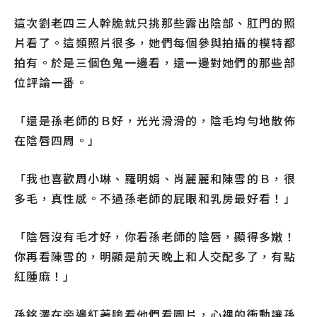
這次劉老四三人幹脆就只挑那些露出陰部、肛門的照
片看了。這類照片很多，她們每個參與拍攝的模特都
拍有。於是三個色鬼一邊看，還一邊對她們的那些部
位評論一番。
「還是孫老師的Ｂ好，光光滑滑的，陰毛均勻地散佈
在陰唇四周。」
「我也喜歡周小琳、羅明娟、肖麗麗和陳雪的Ｂ，很
多毛，真性感。不過孫老師的屁眼和乳房最好看！」
「陰唇沒有毛才好，你看孫老師的陰唇，顯得多嫩！
你再看陳雪的，明顯是前天晚上和人交配多了，有點
紅腫麻！」
孫銘澤在旁邊紅著臉看他們看圖片，心裡的衝動讓孫