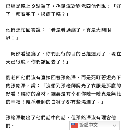
已經是晚上９點鍾了。孫銘澤對劉老四他們說：「好
了，都看完了，過癮了嗎？」
他們連忙回答說：「看是看過癮了。真是大開眼
界！」
「既然看過癮了，你們此行的目的已經達到了。現在
天已很晚，你們該回去了！」
劉老四他們沒有直接回答孫銘澤，而是死盯著燈光下
的孫銘澤，說：「沒想到孫老師脫光了衣服是那麼的
好看！瞧你的身材，誰要是有幸和你睡一睡真是無比
的幸福！睢孫老師的白褲子都有些濕潤了。」
孫銘澤聽出了他們話中的話，但孫銘澤沒有理會他
們。
繁體中文