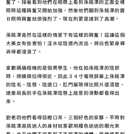
奮了，接著看到他們在相冊上看到孫銘澤的正面全裸
照時這種興奮又開始加強，然後他們翻到孫銘澤的露
Ｂ照時興奮就很強烈了，現在則更是達到了高潮。
孫銘澤竟然在這樣的情景下有這樣的興奮！這讓這個
大美女有些害怕！淫水從陰道內流出，將白色緊身褲
弄得都浸濕了。
拿數碼攝相機的是個男學生，他在拍孫銘澤的陰部
時，將鏡頭拉得很近，因此３４寸電視屏幕上孫銘澤
的陰毛、陰唇、陰道口、肛門展現得比照片還清楚，
連秦局長的手在孫銘澤陰唇上故意的滑動都看得出
來。
劉老四他們看得目瞪口呆，三個好色的家夥，平時對
孫銘澤高挑迷人的身材就喜歡用種色迷迷的眼光來