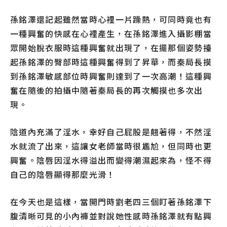
孫銘澤還記起雖然當時心裡一片躁熱，可同時竟也有
一種興奮的快感在心裡產生，在孫銘澤進入攝影棚當
眾開始脫衣服時這種興奮就出現了，在擺那個姿勢擡
起孫銘澤的臀部時這種興奮得到了昇華，而秦局長摸
到孫銘澤敏感部位時興奮則達到了一次高潮！這種興
奮在隨後的拍攝中隨著秦局長的再次觸摸也多次出
現。
陰道內充滿了淫水，幸好自己屁股是翹著得，不然淫
水就流了出來，這讓女老師當時很尷尬，但同時也更
興奮。陰唇因淫水得溢出而變得潮濕起來為，怪不得
自己的陰唇顯得那麼光滑！
在今天也是這樣，當開門時劉老四三個盯著孫銘澤下
腹清晰可見的小內褲並對說她性感時孫銘澤就有點興