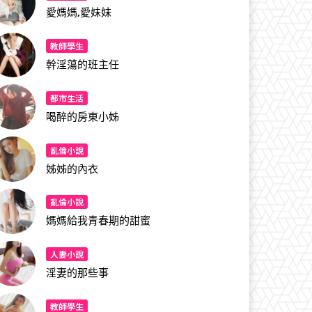
愛媽媽,愛妹妹
教師學生
幹淫蕩的班主任
都市生活
喝醉的房東小姊
亂倫小說
姊姊的內衣
亂倫小說
媽媽給我青春期的甜蜜
人妻小說
淫妻的那些事
教師學生