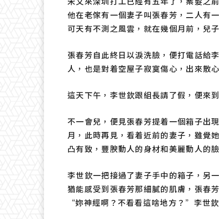
宋文來深圳打工已經有五年了，案髮之
他在老傢有一個妻子叫張春芳，二人有
可天有不測之風雲，就在幾個月前，兒
張春芳自此終日以淚洗臉，便打電話給
人，也是對着空屋子寂寞傷心，出來散
這天下午，李世欽跟組長請了假，便來
不一會兒，便見張春芳提着一個箱子出
月，此時再見，看着近前的妻子，雖覺
凸有致，豐腴動人的身材和美麗動人的
李世欽一把接過了妻子手中的箱子，另
猶能感受到張春芳那細膩的肌膚，張春
“妳神經啊？不看看這啥地方？”李世