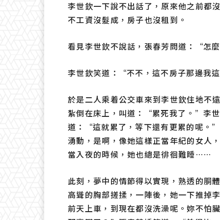
李世欽一下說不出話了，原來他之前都
不工資沒髮成，房子也沒租到。
看見李世欽不說話，張春芳問道：“怎
李世欽笑道：“不不，這不房子那邊我
於是二人乘着公交車來到李世欽住地不
紮倒在床上，叫道：“累死我了。”李
道：“這就累了，等下還有更累的呢。
湧動，是啊，像她這樣正當年紀的女人
當入夜的時候，她也總是徘徊難睡……
此刻，夢中的情節得以實現，熟透的胴
高聳的胸部搓揉，一陣後，她一下推掉
前天上車，到現在都沒洗澡呢。妳不怕