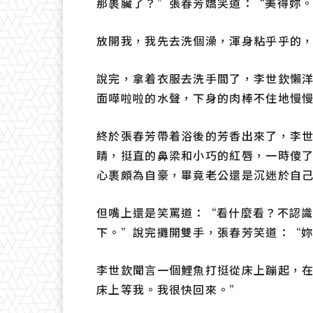
那裹臟了？”張春芳嬌笑道：“美得妳
放開我，我先去洗個澡，渾身粘乎乎的
說完，拿着衣服去洗手間了，李世欽懶
面嘩啦啦的水聲，下身的肉棒不住地慢
終於張春芳帶着浴後的芳香出來了，李
睛，挺直的鼻梁和小巧的紅唇，一時傻
心裹頗為自豪，畢竟老公還是沉迷於自
但嘴上還是笑罵道：“看什麼看？不認
下。”說完攤開雙手，張春芳笑道：“
李世欽聞言一個鯉魚打挺從床上蹦起，
床上等我。我很快回來。”