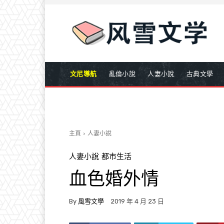
文尼導航
亂倫小說
人妻小說
古典文學
主頁
人妻小說
人妻小說
都市生活
血色婚外情
By
風雪文學
2019 年 4 月 23 日