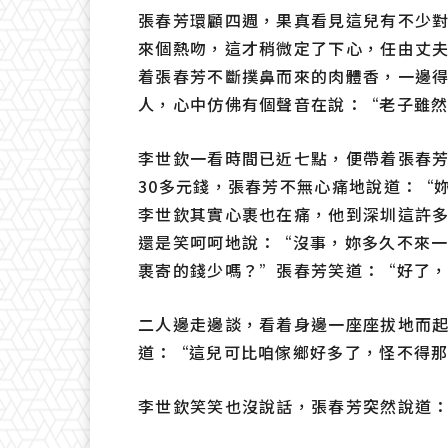
張春芳環顧四週，果真看見這兒有不少
來個熱吻，這才稍微定了下心，任由丈
着張春芳不斷撲鼻而來的肉體香，一邊
人，心中仿佛有個聲音在說：“老子雖
李世欽一看時間已近七點，便帶着張春
30多元錢，張春芳不無心痛地說道：“
李世欽其實心裹也在痛，他到深圳這許
還是笑呵呵地說：“沒事，妳多久不來
裹寄的錢少嗎？”張春芳笑道：“好了
二人邊走邊談，看着身邊一座座拔地而
道：“這兒可比咱傢鄉好多了，怪不得
李世欽笑笑也沒說話，張春芳突然說道