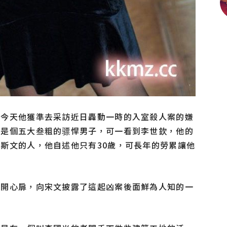
，今天他獲準去采訪近日轟動一時的入室殺人案的嫌
會是個五大叁粗的骠悍男子，可一看到李世欽，他的
斯文的人，他自述他只有30歲，可長年的勞累讓他
敞開心扉，向宋文披露了這起凶案後面鮮為人知的一