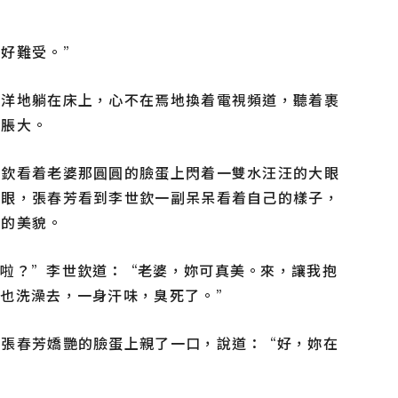
。
，好難受。”
洋洋地躺在床上，心不在焉地換着電視頻道，聽着裹
慢脹大。
世欽看着老婆那圓圓的臉蛋上閃着一雙水汪汪的大眼
了眼，張春芳看到李世欽一副呆呆看着自己的樣子，
己的美貌。
識啦？”李世欽道：“老婆，妳可真美。來，讓我抱
妳也洗澡去，一身汗味，臭死了。”
在張春芳嬌艷的臉蛋上親了一口，說道：“好，妳在