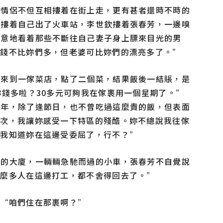
對情侶不但互相摟着在街上走，更有甚者還時不時的
夫摟着自己出了火車站，李世欽摟着張春芳，一邊嗅
得意地看着那些不斷往自己妻子身上膘來目光的男
然錢不比妳們多，但老婆可比妳們的漂亮多了。”
芳來到一傢菜店，點了二個菜，結果飯後一結賬，是
妳錢多啦？30多元可夠我在傢裹用一個星期了。”
多年，除了逢節日，也不曾吃過這麼貴的飯，但表面
一次，我讓妳感受一下特區的殘酷。妳不總說我往傢
，我知道妳在這邊受委屈了，行不？”
起的大廈，一輛輛急馳而過的小車，張春芳不自覺說
那麼多人在這邊打工，都不舍得回去了。”
：“咱們住在那裹啊？”