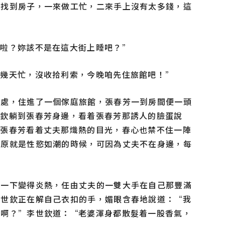
沒找到房子，一來做工忙，二來手上沒有太多錢，這
麼啦？妳該不是在這大街上睡吧？”
這幾天忙，沒收拾利索，今晚咱先住旅館吧！”
遠處，住進了一個傢庭旅館，張春芳一到房間便一頭
世欽躺到張春芳身邊，看着張春芳那誘人的臉蛋說
”張春芳看着丈夫那熾熱的目光，春心也禁不住一陣
，原就是性慾如潮的時候，可因為丈夫不在身邊，每
體一下變得炎熱，任由丈夫的一雙大手在自己那豐滿
李世欽正在解自己衣扣的手，媚眼含春地說道：“我
臟啊？”李世欽道：“老婆渾身都散髮着一股香氣，