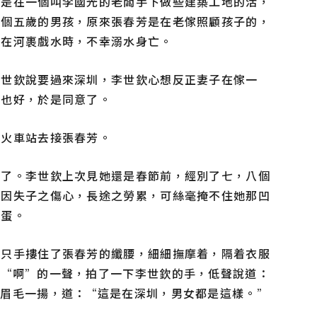
前是在一個叫李國光的老闆手下做些建築工地的活，
一個五歲的男孩，原來張春芳是在老傢照顧孩子的，
子在河裹戲水時，不幸溺水身亡。
李世欽說要過來深圳，李世欽心想反正妻子在傢一
心也好，於是同意了。
到火車站去接張春芳。
現了。李世欽上次見她還是春節前，經別了七，八個
她因失子之傷心，長途之勞累，可絲毫掩不住她那凹
臉蛋。
一只手摟住了張春芳的纖腰，細細撫摩着，隔着衣服
芳“啊”的一聲，拍了一下李世欽的手，低聲說道：
欽眉毛一揚，道：“這是在深圳，男女都是這樣。”