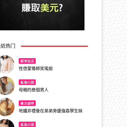
最近热门
都市生活
性啓蒙導師笑瑤姐
亂倫小說
母親的叁個男人
暴力虐待
地鐵非禮後在弟弟旁邊強姦學生妹
亂倫小說